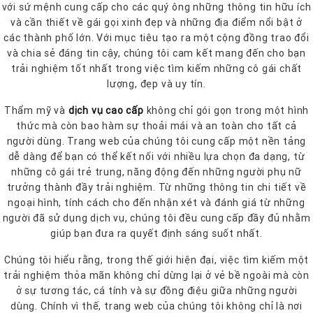
với sứ mệnh cung cấp cho các quý ông những thông tin hữu ích
và cần thiết về gái gọi xinh đẹp và những địa điểm nổi bật ở
các thành phố lớn. Với mục tiêu tạo ra một cộng đồng trao đổi
và chia sẻ đáng tin cậy, chúng tôi cam kết mang đến cho bạn
trải nghiệm tốt nhất trong việc tìm kiếm những cô gái chất
lượng, đẹp và uy tín.
Thẩm mỹ và
dịch vụ cao cấp
không chỉ gói gọn trong một hình
thức mà còn bao hàm sự thoải mái và an toàn cho tất cả
người dùng. Trang web của chúng tôi cung cấp một nền tảng
dễ dàng để bạn có thể kết nối với nhiều lựa chọn đa dạng, từ
những cô gái trẻ trung, năng động đến những người phụ nữ
trưởng thành đầy trải nghiệm. Từ những thông tin chi tiết về
ngoại hình, tính cách cho đến nhận xét và đánh giá từ những
người đã sử dụng dịch vụ, chúng tôi đều cung cấp đầy đủ nhằm
giúp bạn đưa ra quyết định sáng suốt nhất.
Chúng tôi hiểu rằng, trong thế giới hiện đại, việc tìm kiếm một
trải nghiệm thỏa mãn không chỉ dừng lại ở vẻ bề ngoài mà còn
ở sự tương tác, cá tính và sự đồng điệu giữa những người
dùng. Chính vì thế, trang web của chúng tôi không chỉ là nơi