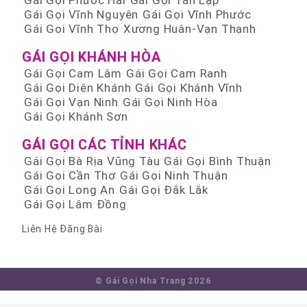
Gái Gọi Phước Hải
Gái Gọi Tân Lập
Gái Gọi Vĩnh Nguyên
Gái Gọi Vĩnh Phước
Gái Gọi Vĩnh Thọ
Xương Huân-Vạn Thạnh
GÁI GỌI KHÁNH HÒA
Gái Gọi Cam Lâm
Gái Gọi Cam Ranh
Gái Gọi Diên Khánh
Gái Gọi Khánh Vĩnh
Gái Gọi Vạn Ninh
Gái Gọi Ninh Hòa
Gái Gọi Khánh Sơn
GÁI GỌI CÁC TỈNH KHÁC
Gái Gọi Bà Rịa Vũng Tàu
Gái Gọi Bình Thuận
Gái Gọi Cần Thơ
Gái Gọi Ninh Thuận
Gái Gọi Long An
Gái Gọi Đắk Lắk
Gái Gọi Lâm Đồng
Liên Hệ Đăng Bài
© Gái Gọi Nha Trang 2026