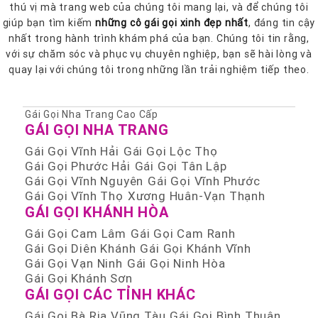
thú vị mà trang web của chúng tôi mang lại, và để chúng tôi
giúp bạn tìm kiếm
những cô gái gọi xinh đẹp nhất
, đáng tin cậy
nhất trong hành trình khám phá của bạn. Chúng tôi tin rằng,
với sự chăm sóc và phục vụ chuyên nghiệp, bạn sẽ hài lòng và
quay lại với chúng tôi trong những lần trải nghiệm tiếp theo.
Gái Gọi Nha Trang Cao Cấp
GÁI GỌI NHA TRANG
Gái Gọi Vĩnh Hải
Gái Gọi Lộc Thọ
Gái Gọi Phước Hải
Gái Gọi Tân Lập
Gái Gọi Vĩnh Nguyên
Gái Gọi Vĩnh Phước
Gái Gọi Vĩnh Thọ
Xương Huân-Vạn Thạnh
GÁI GỌI KHÁNH HÒA
Gái Gọi Cam Lâm
Gái Gọi Cam Ranh
Gái Gọi Diên Khánh
Gái Gọi Khánh Vĩnh
Gái Gọi Vạn Ninh
Gái Gọi Ninh Hòa
Gái Gọi Khánh Sơn
GÁI GỌI CÁC TỈNH KHÁC
Gái Gọi Bà Rịa Vũng Tàu
Gái Gọi Bình Thuận