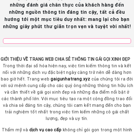
những đánh giá chân thực của khách hàng đến
những nguồn thông tin đáng tin cậy, tất cả đều
hướng tới một mục tiêu duy nhất: mang lại cho bạn
những giây phút thư giãn trọn vẹn và tuyệt vời nhất!
GIỚI THIỆU VỀ TRANG WEB CHIA SẺ THÔNG TIN GÁI GỌI XINH ĐẸP
Trong thời đại số hóa hiện nay, việc tìm kiếm thông tin và kết
nối với những dịch vụ đặc biệt ngày càng trở nên dễ dàng hơn
bao giờ hết. Trang web
gaigunhatrang.xyz
của chúng tôi ra đời
với sứ mệnh cung cấp cho các quý ông những thông tin hữu ích
và cần thiết về gái gọi xinh đẹp và những địa điểm nổi bật ở
các thành phố lớn. Với mục tiêu tạo ra một cộng đồng trao đổi
và chia sẻ đáng tin cậy, chúng tôi cam kết mang đến cho bạn
trải nghiệm tốt nhất trong việc tìm kiếm những cô gái chất
lượng, đẹp và uy tín.
Thẩm mỹ và
dịch vụ cao cấp
không chỉ gói gọn trong một hình