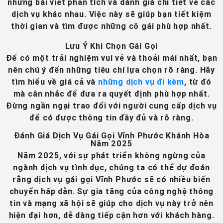
những bài viết phân tích và đánh giá chi tiết về các
dịch vụ khác nhau. Việc này sẽ giúp bạn tiết kiệm
thời gian và tìm được những cô gái phù hợp nhất.
Lưu Ý Khi Chọn Gái Gọi
Để có một trải nghiệm vui vẻ và thoải mái nhất, bạn
nên chú ý đến những tiêu chí lựa chọn rõ ràng. Hãy
tìm hiểu về giá cả và
những dịch vụ đi kèm
, từ đó
mà cân nhắc để đưa ra quyết định phù hợp nhất.
Đừng ngần ngại trao đổi với người cung cấp dịch vụ
để có được thông tin đầy đủ và rõ ràng.
Đánh Giá Dịch Vụ Gái Gọi Vĩnh Phước Khánh Hòa
Năm 2025
Năm 2025, với sự phát triển không ngừng của
ngành dịch vụ tình dục, chúng ta có thể dự đoán
rằng dịch vụ gái gọi Vĩnh Phước sẽ có nhiều biến
chuyển hấp dẫn. Sự gia tăng của công nghệ thông
tin và mạng xã hội sẽ giúp cho dịch vụ này trở nên
hiện đại hơn, dễ dàng tiếp cận hơn với khách hàng.