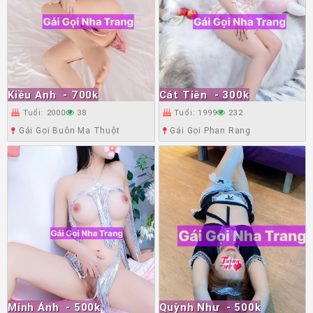
Kiều Anh
- 700k
Cát Tiên
- 300k
Tuổi: 2000
38
Tuổi: 1999
232
Gái Gọi Buôn Ma Thuột
Gái Gọi Phan Rang
Minh Ánh
- 500k
Quỳnh Như
- 500k