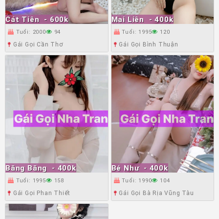
Cát Tiên
- 600k
Mai Liên
- 400k
Tuổi: 2000
94
Tuổi: 1995
120
Gái Gọi Cần Thơ
Gái Gọi Bình Thuận
Băng Băng
- 400k
Bé Như
- 400k
Tuổi: 1995
158
Tuổi: 1990
104
Gái Gọi Phan Thiết
Gái Gọi Bà Rịa Vũng Tàu