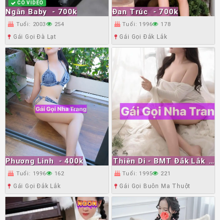
CÓ VIDEO
Ngân Baby
- 700k
Đan Trúc
- 700k
Tuổi: 2003
254
Tuổi: 1996
178
Gái Gọi Đà Lạt
Gái Gọi Đắk Lắk
Phương Linh
- 400k
Thiên Di - BMT Đắk Lắk
-
700k
Tuổi: 1996
162
Tuổi: 1995
221
Gái Gọi Đắk Lắk
Gái Gọi Buôn Ma Thuột