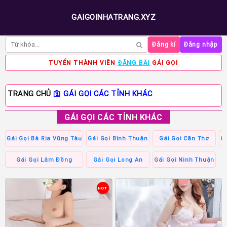
GAIGOINHATRANG.XYZ
Đăng kí
Đăng nhập
TUYỂN THÀNH VIÊN
ĐĂNG BÀI
GÁI GỌI
TRANG CHỦ
🛐
GÁI GỌI CÁC TỈNH KHÁC
GÁI GỌI CÁC TỈNH KHÁC
Gái Gọi Bà Rịa Vũng Tàu
Gái Gọi Bình Thuận
Gái Gọi Cần Thơ
G
Gái Gọi Lâm Đồng
Gái Gọi Long An
Gái Gọi Ninh Thuận
HOT