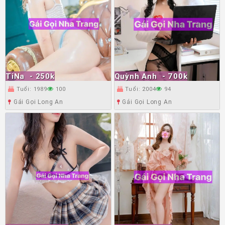
TiNa
- 250k
Quỳnh Anh
- 700k
Tuổi: 1989
100
Tuổi: 2004
94
Gái Gọi Long An
Gái Gọi Long An