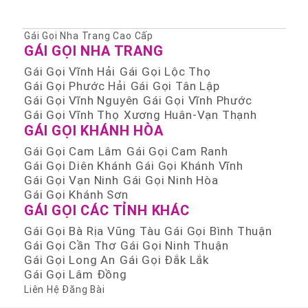
Gái Gọi Nha Trang Cao Cấp
GÁI GỌI NHA TRANG
Gái Gọi Vĩnh Hải
Gái Gọi Lộc Thọ
Gái Gọi Phước Hải
Gái Gọi Tân Lập
Gái Gọi Vĩnh Nguyên
Gái Gọi Vĩnh Phước
Gái Gọi Vĩnh Thọ
Xương Huân-Vạn Thạnh
GÁI GỌI KHÁNH HÒA
Gái Gọi Cam Lâm
Gái Gọi Cam Ranh
Gái Gọi Diên Khánh
Gái Gọi Khánh Vĩnh
Gái Gọi Vạn Ninh
Gái Gọi Ninh Hòa
Gái Gọi Khánh Sơn
GÁI GỌI CÁC TỈNH KHÁC
Gái Gọi Bà Rịa Vũng Tàu
Gái Gọi Bình Thuận
Gái Gọi Cần Thơ
Gái Gọi Ninh Thuận
Gái Gọi Long An
Gái Gọi Đắk Lắk
Gái Gọi Lâm Đồng
Liên Hệ Đăng Bài