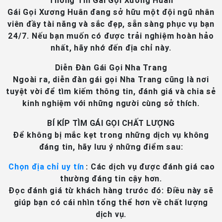
Thông Tin Gái Gọi Xương Huân
Gái Gọi Xương Huân đang sở hữu một đội ngũ nhân
viên đầy tài năng và sắc đẹp, sẵn sàng phục vụ bạn
24/7. Nếu bạn muốn có được trải nghiệm hoàn hảo
nhất, hãy nhớ đến địa chỉ này.
Diễn Đàn Gái Gọi Nha Trang
Ngoài ra, diễn đàn gái gọi Nha Trang cũng là nơi
tuyệt vời để tìm kiếm thông tin, đánh giá và chia sẻ
kinh nghiệm với những người cùng sở thích.
BÍ KÍP TÌM GÁI GỌI CHẤT LƯỢNG
Để không bị mắc kẹt trong những dịch vụ không
đáng tin, hãy lưu ý những điểm sau:
Chọn địa chỉ uy tín
: Các dịch vụ được đánh giá cao
thường đáng tin cậy hơn.
Đọc đánh giá từ khách hàng trước đó
: Điều này sẽ
giúp bạn có cái nhìn tổng thể hơn về chất lượng
dịch vụ.