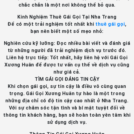
chắc chắn là một nơi không thể bỏ qua.
Kinh Nghiệm Thuê Gái Gọi Tại Nha Trang
Để có một trải nghiệm tốt nhất khi
thuê gái gọi
,
bạn nên biết một số mẹo nhỏ:
Nghiên cứu kỹ lưỡng
: Đọc nhiều bài viết và đánh giá
từ những người đã trải nghiệm dịch vụ trước đó.
Liên hệ trực tiếp
: Tốt nhất, hãy liên hệ với Gái Gọi
Xương Huân để được tư vấn cụ thể về dịch vụ cũng
như giá cả.
TÌM GÁI GỌI ĐÁNG TIN CẬY
Khi chọn gái gọi, sự tin cậy là điều vô cùng quan
trọng. Gái Gọi Xương Huân tự hào là một trong
những địa chỉ có độ tin cậy cao nhất ở Nha Trang.
Với sự chăm sóc tận tình và bí mật tuyệt đối về
thông tin khách hàng, bạn sẽ hoàn toàn yên tâm khi
sử dụng dịch vụ.