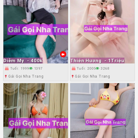
Diễm My
- 400k
Thiên Hương
- 1Triệu
Tuổi: 1999
1397
Tuổi: 2005
3268
Gái Gọi Nha Trang
Gái Gọi Nha Trang