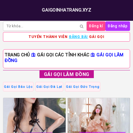
GAIGOINHATRANG.XYZ
Đăng kí
Đăng nhập
TUYỂN THÀNH VIÊN
ĐĂNG BÀI
GÁI GỌI
TRANG CHỦ
🛐
GÁI GỌI CÁC TỈNH KHÁC
🛐
GÁI GỌI LÂM
ĐỒNG
GÁI GỌI LÂM ĐỒNG
Gái Gọi Bảo Lộc
Gái Gọi Đà Lạt
Gái Gọi Đức Trọng