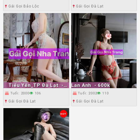
Gái Gọi Bảo Lộc
Gái Gọi Đà Lạt
Tiểu Yến_TP Đà Lạt
-
Lan Anh
- 600k
600k
Tuổi: 2000
106
Tuổi: 2002
110
Gái Gọi Đà Lạt
Gái Gọi Đà Lạt
HOT