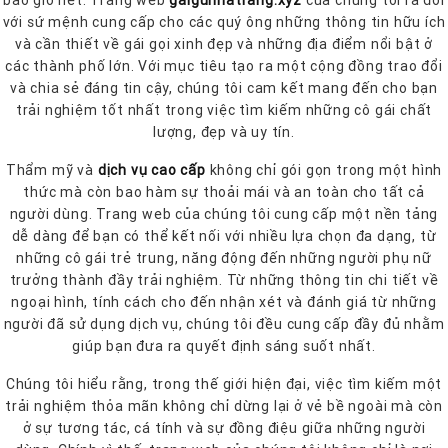
bao giờ hết. Trang web
gaigunhatrang.xyz
của chúng tôi ra đời
với sứ mệnh cung cấp cho các quý ông những thông tin hữu ích
và cần thiết về gái gọi xinh đẹp và những địa điểm nổi bật ở
các thành phố lớn. Với mục tiêu tạo ra một cộng đồng trao đổi
và chia sẻ đáng tin cậy, chúng tôi cam kết mang đến cho bạn
trải nghiệm tốt nhất trong việc tìm kiếm những cô gái chất
lượng, đẹp và uy tín.
Thẩm mỹ và
dịch vụ cao cấp
không chỉ gói gọn trong một hình
thức mà còn bao hàm sự thoải mái và an toàn cho tất cả
người dùng. Trang web của chúng tôi cung cấp một nền tảng
dễ dàng để bạn có thể kết nối với nhiều lựa chọn đa dạng, từ
những cô gái trẻ trung, năng động đến những người phụ nữ
trưởng thành đầy trải nghiệm. Từ những thông tin chi tiết về
ngoại hình, tính cách cho đến nhận xét và đánh giá từ những
người đã sử dụng dịch vụ, chúng tôi đều cung cấp đầy đủ nhằm
giúp bạn đưa ra quyết định sáng suốt nhất.
Chúng tôi hiểu rằng, trong thế giới hiện đại, việc tìm kiếm một
trải nghiệm thỏa mãn không chỉ dừng lại ở vẻ bề ngoài mà còn
ở sự tương tác, cá tính và sự đồng điệu giữa những người