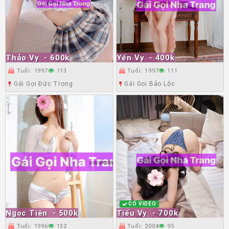
Thảo Vy
- 600k
Yến Vy
- 400k
Tuổi: 1997
113
Tuổi: 1997
111
Gái Gọi Đức Trọng
Gái Gọi Bảo Lộc
CÓ VIDEO
Ngọc Tiên
- 500k
Tiểu Vy
- 700k
Tuổi: 1996
132
Tuổi: 2004
95