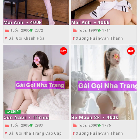
Mai Anh
- 400k
Mai Anh
- 400k
Tuổi: 2000
2872
Tuổi: 1999
1711
Gái Gọi Khánh Hòa
Xương Huân-Vạn Thạnh
HOT
HOT
SHIP
Cún Nabi
- 1Triệu
Bé Moon 2k
- 400k
Tuổi: 2005
2983
Tuổi: 2000
1776
Gái Gọi Nha Trang Cao Cấp
Xương Huân-Vạn Thạnh