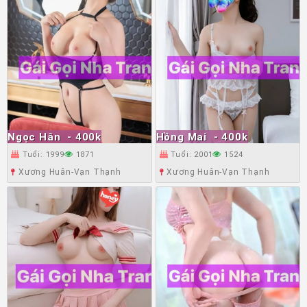
Ngọc Hân
- 400k
Hồng Mai
- 400k
Tuổi: 1999
1871
Tuổi: 2001
1524
Xương Huân-Vạn Thạnh
Xương Huân-Vạn Thạnh