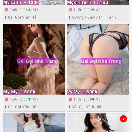
Mỹ Linh
- 400k
Mộc Trà
- 1Triệu
Tuổi: 1995
315
Tuổi: 2002
302
Gái Gọi Vĩnh Hải
Xương Huân-Vạn Thạnh
My My
- 500k
Vy Vy
- 500k
Tuổi: 2000
637
Tuổi: 2001
360
Gái Gọi Vĩnh Hải
Gái Gọi Vĩnh Hải
HOT