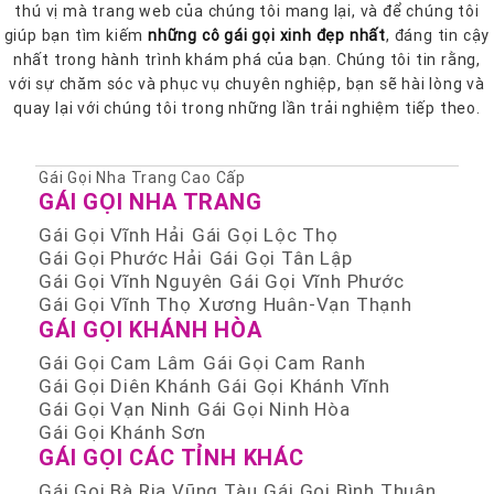
thú vị mà trang web của chúng tôi mang lại, và để chúng tôi
giúp bạn tìm kiếm
những cô gái gọi xinh đẹp nhất
, đáng tin cậy
nhất trong hành trình khám phá của bạn. Chúng tôi tin rằng,
với sự chăm sóc và phục vụ chuyên nghiệp, bạn sẽ hài lòng và
quay lại với chúng tôi trong những lần trải nghiệm tiếp theo.
Gái Gọi Nha Trang Cao Cấp
GÁI GỌI NHA TRANG
Gái Gọi Vĩnh Hải
Gái Gọi Lộc Thọ
Gái Gọi Phước Hải
Gái Gọi Tân Lập
Gái Gọi Vĩnh Nguyên
Gái Gọi Vĩnh Phước
Gái Gọi Vĩnh Thọ
Xương Huân-Vạn Thạnh
GÁI GỌI KHÁNH HÒA
Gái Gọi Cam Lâm
Gái Gọi Cam Ranh
Gái Gọi Diên Khánh
Gái Gọi Khánh Vĩnh
Gái Gọi Vạn Ninh
Gái Gọi Ninh Hòa
Gái Gọi Khánh Sơn
GÁI GỌI CÁC TỈNH KHÁC
Gái Gọi Bà Rịa Vũng Tàu
Gái Gọi Bình Thuận