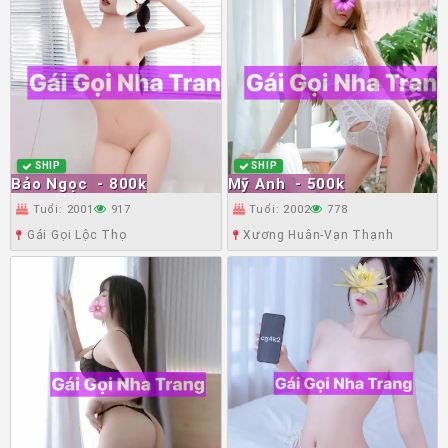
SHIP
SHIP
Bảo Ngọc
- 800k
Mỹ Anh
- 500k
Tuổi: 2001
917
Tuổi: 2002
778
Gái Gọi Lộc Thọ
Xương Huân-Vạn Thạnh