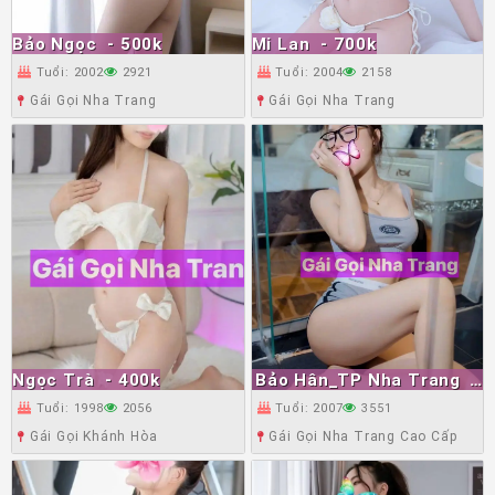
Bảo Ngọc
- 500k
Mi Lan
- 700k
Tuổi: 2002
2921
Tuổi: 2004
2158
Gái Gọi Nha Trang
Gái Gọi Nha Trang
Ngọc Trà
- 400k
Bảo Hân_TP Nha Trang
-
1triệu500
Tuổi: 1998
2056
Tuổi: 2007
3551
Gái Gọi Khánh Hòa
Gái Gọi Nha Trang Cao Cấp