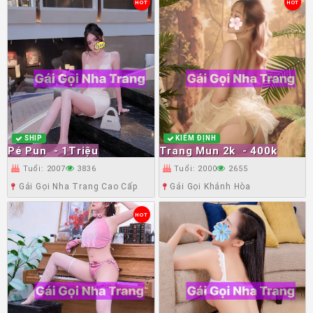
HOT
HOT
SHIP
KIỂM ĐỊNH
Pé Pun
- 1Triệu
Trang Mun 2k
- 400k
Tuổi: 2007
3836
Tuổi: 2000
2655
Gái Gọi Nha Trang Cao Cấp
Gái Gọi Khánh Hòa
HOT