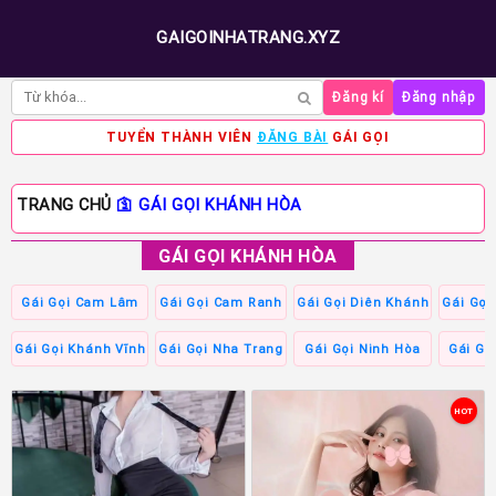
GAIGOINHATRANG.XYZ
Đăng kí
Đăng nhập
TUYỂN THÀNH VIÊN
ĐĂNG BÀI
GÁI GỌI
TRANG CHỦ
🛐
GÁI GỌI KHÁNH HÒA
GÁI GỌI KHÁNH HÒA
Gái Gọi Cam Lâm
Gái Gọi Cam Ranh
Gái Gọi Diên Khánh
Gái Gọi
Gái Gọi Khánh Vĩnh
Gái Gọi Nha Trang
Gái Gọi Ninh Hòa
Gái Gọ
HOT