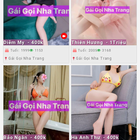
Diễm My
- 400k
Thiên Hương
- 1Triệu
Tuổi: 1999
1153
Tuổi: 2005
3168
Gái Gọi Nha Trang
Gái Gọi Nha Trang
Bảo Ngân
- 400k
Hà Anh Thư
- 400k