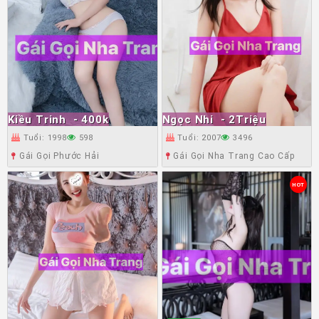
Kiều Trinh
- 400k
Ngọc Nhi
- 2Triệu
Tuổi: 1998
598
Tuổi: 2007
3496
Gái Gọi Phước Hải
Gái Gọi Nha Trang Cao Cấp
HOT