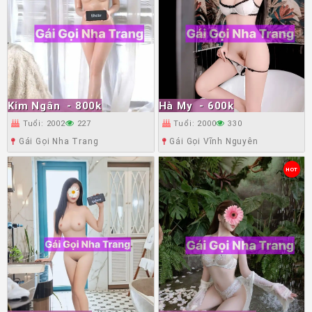
Kim Ngân
- 800k
Hà My
- 600k
Tuổi: 2002
227
Tuổi: 2000
330
Gái Gọi Nha Trang
Gái Gọi Vĩnh Nguyên
HOT