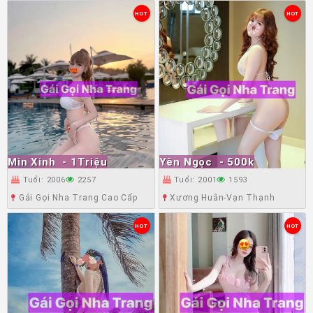
HOT
HOT
Min Xinh
- 1Triệu
Yên Ngọc
- 500k
Tuổi: 2006
2257
Tuổi: 2001
1593
Gái Gọi Nha Trang Cao Cấp
Xương Huân-Vạn Thạnh
HOT
HOT