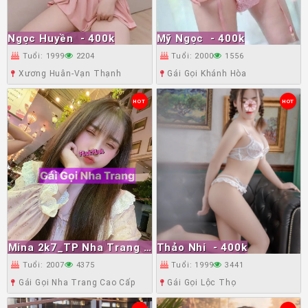
Ngọc Huyền
- 400k
Mỹ Ngọc
- 400k
Tuổi: 1999
2204
Tuổi: 2000
1556
Xương Huân-Vạn Thạnh
Gái Gọi Khánh Hòa
HOT
HOT
Mina 2k7_TP Nha Trang
-
Thảo Nhi
- 400k
1Triệu
Tuổi: 2007
4375
Tuổi: 1999
3441
Gái Gọi Nha Trang Cao Cấp
Gái Gọi Lộc Thọ