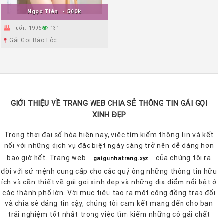
Ngọc Tiên
- 500k
Tuổi: 1996
131
Gái Gọi Bảo Lộc
GIỚI THIỆU VỀ TRANG WEB CHIA SẺ THÔNG TIN GÁI GỌI
XINH ĐẸP
Trong thời đại số hóa hiện nay, việc tìm kiếm thông tin và kết
nối với những dịch vụ đặc biệt ngày càng trở nên dễ dàng hơn
bao giờ hết. Trang web
của chúng tôi ra
gaigunhatrang.xyz
đời với sứ mệnh cung cấp cho các quý ông những thông tin hữu
ích và cần thiết về gái gọi xinh đẹp và những địa điểm nổi bật ở
các thành phố lớn. Với mục tiêu tạo ra một cộng đồng trao đổi
và chia sẻ đáng tin cậy, chúng tôi cam kết mang đến cho bạn
trải nghiệm tốt nhất trong việc tìm kiếm những cô gái chất