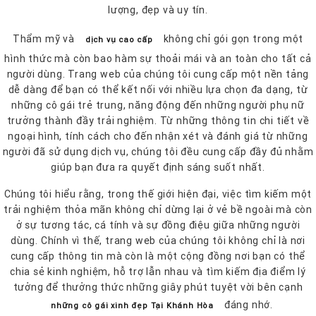
lượng, đẹp và uy tín.
Thẩm mỹ và
không chỉ gói gọn trong một
dịch vụ cao cấp
hình thức mà còn bao hàm sự thoải mái và an toàn cho tất cả
người dùng. Trang web của chúng tôi cung cấp một nền tảng
dễ dàng để bạn có thể kết nối với nhiều lựa chọn đa dạng, từ
những cô gái trẻ trung, năng động đến những người phụ nữ
trưởng thành đầy trải nghiệm. Từ những thông tin chi tiết về
ngoại hình, tính cách cho đến nhận xét và đánh giá từ những
người đã sử dụng dịch vụ, chúng tôi đều cung cấp đầy đủ nhằm
giúp bạn đưa ra quyết định sáng suốt nhất.
Chúng tôi hiểu rằng, trong thế giới hiện đại, việc tìm kiếm một
trải nghiệm thỏa mãn không chỉ dừng lại ở vẻ bề ngoài mà còn
ở sự tương tác, cá tính và sự đồng điệu giữa những người
dùng. Chính vì thế, trang web của chúng tôi không chỉ là nơi
cung cấp thông tin mà còn là một cộng đồng nơi bạn có thể
chia sẻ kinh nghiệm, hỗ trợ lẫn nhau và tìm kiếm địa điểm lý
tưởng để thưởng thức những giây phút tuyệt vời bên cạnh
đáng nhớ.
những cô gái xinh đẹp Tại Khánh Hòa