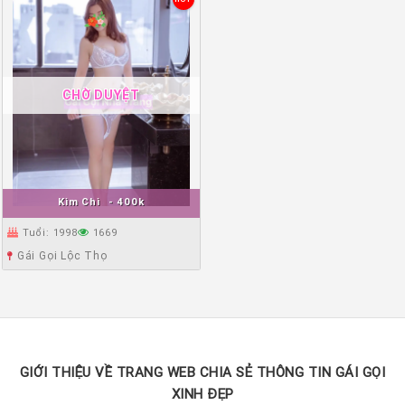
CHỜ DUYỆT
Kim Chi
- 400k
Tuổi: 1998
1669
Gái Gọi Lộc Thọ
GIỚI THIỆU VỀ TRANG WEB CHIA SẺ THÔNG TIN GÁI GỌI
XINH ĐẸP