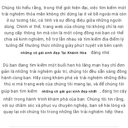
Chúng tôi hiểu rằng, trong thế giới hiện đại, việc tìm kiếm một
trải nghiệm thỏa mãn không chỉ dừng lại ở vẻ bề ngoài mà còn
ở sự tương tác, cá tính và sự đồng điệu giữa những người
dùng. Chính vì thế, trang web của chúng tôi không chỉ là nơi
cung cấp thông tin mà còn là một cộng đồng nơi bạn có thể
chia sẻ kinh nghiệm, hỗ trợ lẫn nhau và tìm kiếm địa điểm lý
tưởng để thưởng thức những giây phút tuyệt vời bên cạnh
đáng nhớ.
những cô gái xinh đẹp Tại Khánh Hòa
Dù bạn đang tìm kiếm một buổi hẹn hò lãng mạn hay chỉ đơn
giản là những trải nghiệm giải trí, chúng tôi đều sẵn sàng đồng
hành cùng bạn. Hãy cùng khám phá và trải nghiệm những điều
thú vị mà trang web của chúng tôi mang lại, và để chúng tôi
giúp bạn tìm kiếm
, đáng tin cậy
những cô gái gọi xinh đẹp nhất
nhất trong hành trình khám phá của bạn. Chúng tôi tin rằng,
với sự chăm sóc và phục vụ chuyên nghiệp, bạn sẽ hài lòng và
quay lại với chúng tôi trong những lần trải nghiệm tiếp theo.