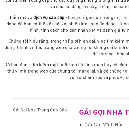
với sứ mệnh cung cấp cho các quý ông những thông tin hữu ích
và chia sẻ đáng tin cậy, chúng tôi cam
Thẩm mỹ và
dịch vụ cao cấp
không chỉ gói gọn trong một hì
dàng để bạn có thể kết nối với nhiều lựa chọn đa dạng, từ n
hình, tính cách cho đến nhận xét và đánh giá từ
Chúng tôi hiểu rằng, trong thế giới hiện đại, việc tìm kiế
dùng. Chính vì thế, trang web của chúng tôi không chỉ là nơi
để thưởng thức n
Dù bạn đang tìm kiếm một buổi hẹn hò lãng mạn hay chỉ đơn g
thú vị mà trang web của chúng tôi mang lại, và để chúng tô
với sự chăm sóc và phục vụ ch
Gái Gọi Nha Trang Cao Cấp
GÁI GỌI NHA 
Gái Gọi Vĩnh Hải