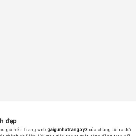
nh đẹp
 bao giờ hết. Trang web
gaigunhatrang.xyz
của chúng tôi ra đời