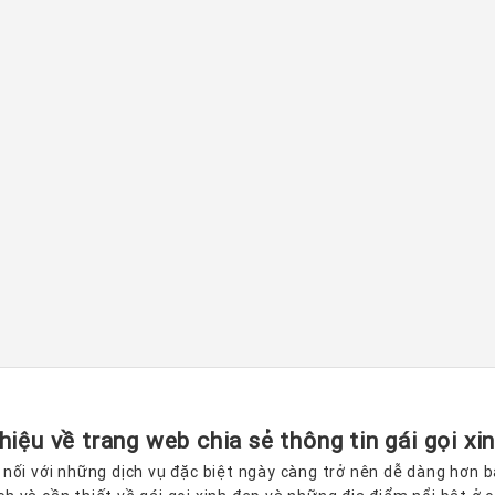
thiệu về trang web chia sẻ thông tin gái gọi xi
ết nối với những dịch vụ đặc biệt ngày càng trở nên dễ dàng hơn