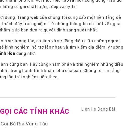
các thành phố lớn. Với mục tiêu tạo ra một cộng đồng trao đổi
những cô gái chất lượng, đẹp và uy tín.
ười dùng. Trang web của chúng tôi cung cấp một nền tảng dễ
 thành đầy trải nghiệm. Từ những thông tin chi tiết về ngoại
 nhằm giúp bạn đưa ra quyết định sáng suốt nhất.
òn ở sự tương tác, cá tính và sự đồng điệu giữa những người
sẻ kinh nghiệm, hỗ trợ lẫn nhau và tìm kiếm địa điểm lý tưởng
hánh Hòa
đáng nhớ.
g hành cùng bạn. Hãy cùng khám phá và trải nghiệm những điều
 nhất trong hành trình khám phá của bạn. Chúng tôi tin rằng,
ững lần trải nghiệm tiếp theo.
Liên Hệ Đăng Bài
 GỌI CÁC TỈNH KHÁC
 Gọi Bà Rịa Vũng Tàu