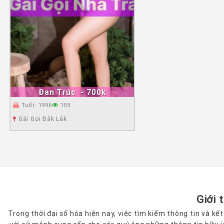
Đan Trúc
- 700k
Tuổi: 1996
159
Gái Gọi Đắk Lắk
Giới 
Trong thời đại số hóa hiện nay, việc tìm kiếm thông tin và k