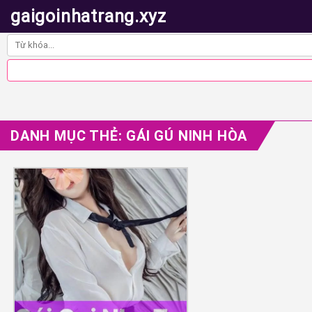
gaigoinhatrang.xyz
DANH MỤC THẺ:
GÁI GÚ NINH HÒA