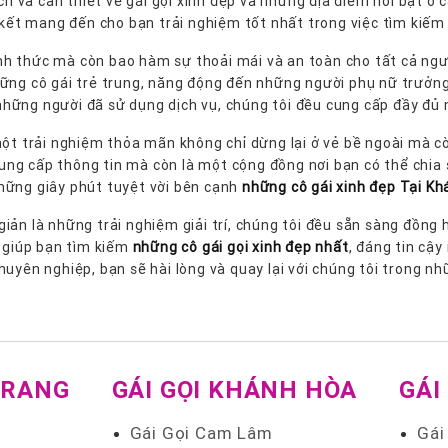
 và cần thiết về gái gọi xinh đẹp và những địa điểm nổi bật ở 
 kết mang đến cho bạn trải nghiệm tốt nhất trong việc tìm kiếm 
nh thức mà còn bao hàm sự thoải mái và an toàn cho tất cả ng
hững cô gái trẻ trung, năng động đến những người phụ nữ trưởng
 những người đã sử dụng dịch vụ, chúng tôi đều cung cấp đầy đủ
m một trải nghiệm thỏa mãn không chỉ dừng lại ở vẻ bề ngoài mà c
 cung cấp thông tin mà còn là một cộng đồng nơi bạn có thể chia 
hững giây phút tuyệt vời bên cạnh
những cô gái xinh đẹp Tại K
iản là những trải nghiệm giải trí, chúng tôi đều sẵn sàng đồn
i giúp bạn tìm kiếm
những cô gái gọi xinh đẹp nhất
, đáng tin cậy
uyên nghiệp, bạn sẽ hài lòng và quay lại với chúng tôi trong nh
TRANG
GÁI GỌI KHÁNH HÒA
GÁI
Gái Gọi Cam Lâm
Gái