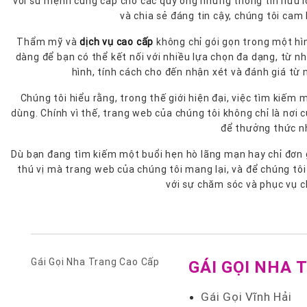
với sứ mệnh cung cấp cho các quý ông những thông tin hữu ích
và chia sẻ đáng tin cậy, chúng tôi cam
Thẩm mỹ và
dịch vụ cao cấp
không chỉ gói gọn trong một hì
dàng để bạn có thể kết nối với nhiều lựa chọn đa dạng, từ n
hình, tính cách cho đến nhận xét và đánh giá từ
Chúng tôi hiểu rằng, trong thế giới hiện đại, việc tìm kiế
dùng. Chính vì thế, trang web của chúng tôi không chỉ là nơi
để thưởng thức n
Dù bạn đang tìm kiếm một buổi hẹn hò lãng mạn hay chỉ đơn g
thú vị mà trang web của chúng tôi mang lại, và để chúng tô
với sự chăm sóc và phục vụ ch
Gái Gọi Nha Trang Cao Cấp
GÁI GỌI NHA 
Gái Gọi Vĩnh Hải