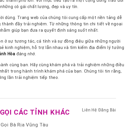
các thành phố lớn. Với mục tiêu tạo ra một cộng đồng trao đổi
những cô gái chất lượng, đẹp và uy tín.
ười dùng. Trang web của chúng tôi cung cấp một nền tảng dễ
 thành đầy trải nghiệm. Từ những thông tin chi tiết về ngoại
 nhằm giúp bạn đưa ra quyết định sáng suốt nhất.
òn ở sự tương tác, cá tính và sự đồng điệu giữa những người
sẻ kinh nghiệm, hỗ trợ lẫn nhau và tìm kiếm địa điểm lý tưởng
hánh Hòa
đáng nhớ.
g hành cùng bạn. Hãy cùng khám phá và trải nghiệm những điều
 nhất trong hành trình khám phá của bạn. Chúng tôi tin rằng,
ững lần trải nghiệm tiếp theo.
Liên Hệ Đăng Bài
 GỌI CÁC TỈNH KHÁC
 Gọi Bà Rịa Vũng Tàu