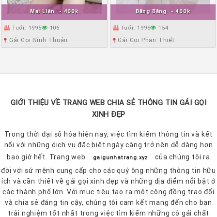
Mai Liên
- 400k
Băng Băng
- 400k
Tuổi: 1995
106
Tuổi: 1995
154
Gái Gọi Bình Thuận
Gái Gọi Phan Thiết
GIỚI THIỆU VỀ TRANG WEB CHIA SẺ THÔNG TIN GÁI GỌI
XINH ĐẸP
Trong thời đại số hóa hiện nay, việc tìm kiếm thông tin và kết
nối với những dịch vụ đặc biệt ngày càng trở nên dễ dàng hơn
bao giờ hết. Trang web
của chúng tôi ra
gaigunhatrang.xyz
đời với sứ mệnh cung cấp cho các quý ông những thông tin hữu
ích và cần thiết về gái gọi xinh đẹp và những địa điểm nổi bật ở
các thành phố lớn. Với mục tiêu tạo ra một cộng đồng trao đổi
và chia sẻ đáng tin cậy, chúng tôi cam kết mang đến cho bạn
trải nghiệm tốt nhất trong việc tìm kiếm những cô gái chất