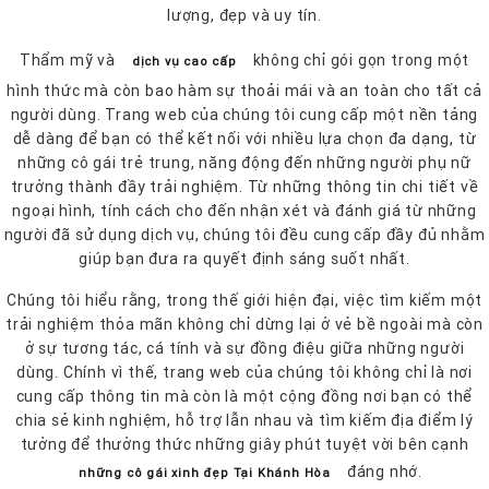
lượng, đẹp và uy tín.
Thẩm mỹ và
không chỉ gói gọn trong một
dịch vụ cao cấp
hình thức mà còn bao hàm sự thoải mái và an toàn cho tất cả
người dùng. Trang web của chúng tôi cung cấp một nền tảng
dễ dàng để bạn có thể kết nối với nhiều lựa chọn đa dạng, từ
những cô gái trẻ trung, năng động đến những người phụ nữ
trưởng thành đầy trải nghiệm. Từ những thông tin chi tiết về
ngoại hình, tính cách cho đến nhận xét và đánh giá từ những
người đã sử dụng dịch vụ, chúng tôi đều cung cấp đầy đủ nhằm
giúp bạn đưa ra quyết định sáng suốt nhất.
Chúng tôi hiểu rằng, trong thế giới hiện đại, việc tìm kiếm một
trải nghiệm thỏa mãn không chỉ dừng lại ở vẻ bề ngoài mà còn
ở sự tương tác, cá tính và sự đồng điệu giữa những người
dùng. Chính vì thế, trang web của chúng tôi không chỉ là nơi
cung cấp thông tin mà còn là một cộng đồng nơi bạn có thể
chia sẻ kinh nghiệm, hỗ trợ lẫn nhau và tìm kiếm địa điểm lý
tưởng để thưởng thức những giây phút tuyệt vời bên cạnh
đáng nhớ.
những cô gái xinh đẹp Tại Khánh Hòa