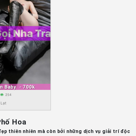
n Baby
- 700k
3
254
 Lạt
 Phố Hoa
ẹp thiên nhiên mà còn bởi những dịch vụ giải trí độc