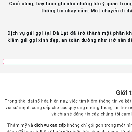
Cuối cùng, hãy luôn ghi nhớ những lưu ý quan trọng
thông tin nhạy cảm. Một chuyến đi đá
Dịch vụ gái gọi tại Đà Lạt đã trở thành một phần k
kiếm gái gọi xinh đẹp, an toàn dường như trở nên d
Giới 
Trong thời đại số hóa hiện nay, việc tìm kiếm thông tin và k
với sứ mệnh cung cấp cho các quý ông những thông tin hữu ích
và chia sẻ đáng tin cậy, chúng tôi cam
Thẩm mỹ và
dịch vụ cao cấp
không chỉ gói gọn trong một hì
dàng để bạn có thể kết nối với nhiều lựa chọn đa dạng, từ n