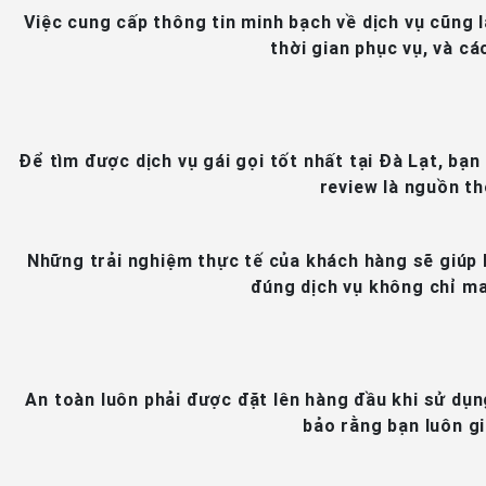
Việc cung cấp thông tin minh bạch về dịch vụ cũng l
thời gian phục vụ, và c
Để tìm được dịch vụ gái gọi tốt nhất tại Đà Lạt, bạ
review là nguồn th
Những trải nghiệm thực tế của khách hàng sẽ giúp b
đúng dịch vụ không chỉ ma
An toàn luôn phải được đặt lên hàng đầu khi sử dụn
bảo rằng bạn luôn g