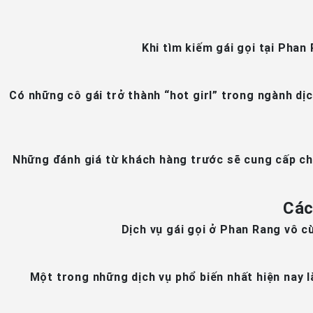
Khi tìm kiếm gái gọi tại Phan
Có những cô gái trở thành “hot girl” trong ngành dị
Những đánh giá từ khách hàng trước sẽ cung cấp cho
Các
Dịch vụ gái gọi ở Phan Rang vô cù
Một trong những dịch vụ phổ biến nhất hiện nay l