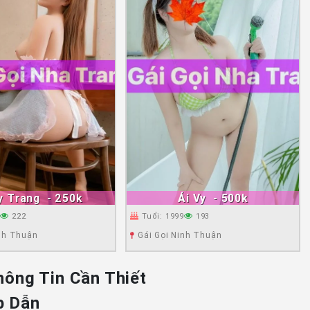
y Trang
- 250k
Ái Vy
- 500k
9
222
Tuổi: 1999
193
inh Thuận
Gái Gọi Ninh Thuận
hông Tin Cần Thiết
p Dẫn