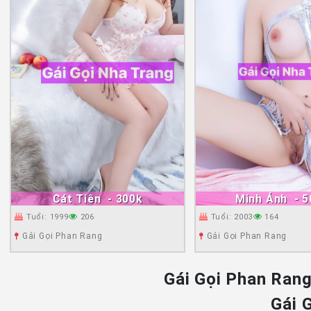
Cát Tiên
- 300k
Minh Ánh
- 
Tuổi: 1999
206
Tuổi: 2003
164
Gái Gọi Phan Rang
Gái Gọi Phan Rang
Gái Gọi Phan Rang
Gái 