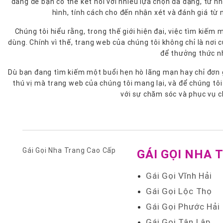
dàng để bạn có thể kết nối với nhiều lựa chọn đa dạng, từ n
hình, tính cách cho đến nhận xét và đánh giá từ
Chúng tôi hiểu rằng, trong thế giới hiện đại, việc tìm kiế
dùng. Chính vì thế, trang web của chúng tôi không chỉ là nơi
để thưởng thức n
Dù bạn đang tìm kiếm một buổi hẹn hò lãng mạn hay chỉ đơn g
thú vị mà trang web của chúng tôi mang lại, và để chúng tô
với sự chăm sóc và phục vụ ch
Gái Gọi Nha Trang Cao Cấp
GÁI GỌI NHA 
Gái Gọi Vĩnh Hải
Gái Gọi Lộc Thọ
Gái Gọi Phước Hải
Gái Gọi Tân Lập