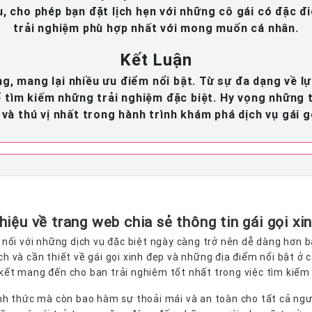
u, cho phép bạn đặt lịch hẹn với những cô gái có đặc đi
trải nghiệm phù hợp nhất với mong muốn cá nhân.
Kết Luận
ang, mang lại nhiều ưu điểm nổi bật. Từ sự đa dạng về 
để tìm kiếm những trải nghiệm đặc biệt. Hy vọng những
và thú vị nhất trong hành trình khám phá dịch vụ gái gọ
thiệu về trang web chia sẻ thông tin gái gọi xi
ết nối với những dịch vụ đặc biệt ngày càng trở nên dễ dàng hơn
 và cần thiết về gái gọi xinh đẹp và những địa điểm nổi bật ở 
 kết mang đến cho bạn trải nghiệm tốt nhất trong việc tìm kiếm 
nh thức mà còn bao hàm sự thoải mái và an toàn cho tất cả ng