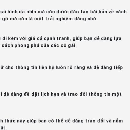
oại hình ưa nhìn mà còn được đào tạo bài bản về cách
p gỡ mà còn là một trải nghiệm đáng nhớ.
ụ đi kèm với giá cả cạnh tranh, giúp bạn dễ dàng lựa
h sách phong phú của các cô gái.
iữ cho thông tin liên hệ luôn rõ ràng và dễ dàng tiếp
i dễ dàng để đặt lịch hẹn và trao đổi thông tin một
ình thức này giúp bạn có thể dễ dàng trao đổi và nắm
ất.