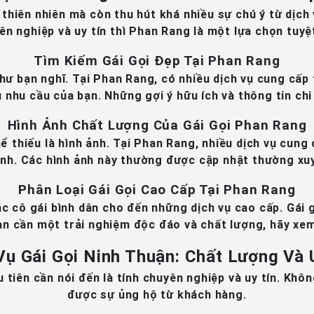
thiên nhiên mà còn thu hút khá nhiều sự chú ý từ dịch v
ên nghiệp và uy tín thì Phan Rang là một lựa chọn tuyệt
Tìm Kiếm Gái Gọi Đẹp Tại Phan Rang
ư bạn nghĩ. Tại Phan Rang, có nhiều dịch vụ cung cấp 
nhu cầu của bạn. Những gợi ý hữu ích và thông tin chi
Hình Ảnh Chất Lượng Của Gái Gọi Phan Rang
ể thiếu là hình ảnh. Tại Phan Rang, nhiều dịch vụ cung
định. Các hình ảnh này thường được cập nhật thường xu
Phân Loại Gái Gọi Cao Cấp Tại Phan Rang
các cô gái bình dân cho đến những dịch vụ cao cấp. Gái 
ạn cần một trải nghiệm độc đáo và chất lượng, hãy xe
Vụ Gái Gọi Ninh Thuận: Chất Lượng Và 
u tiên cần nói đến là tính chuyên nghiệp và uy tín. Kh
được sự ủng hộ từ khách hàng.