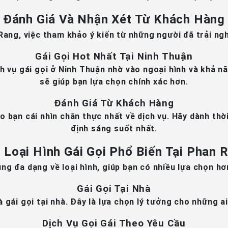
Đánh Giá Và Nhận Xét Từ Khách Hàng
 Rang, việc tham khảo ý kiến từ những người đã trải ngh
Gái Gọi Hot Nhất Tại Ninh Thuận
ch vụ gái gọi ở Ninh Thuận nhờ vào ngoại hình và khả n
sẽ giúp bạn lựa chọn chính xác hơn.
Đánh Giá Từ Khách Hàng
 bạn cái nhìn chân thực nhất về dịch vụ. Hãy dành thờ
định sáng suốt nhất.
 Loại Hình Gái Gọi Phổ Biến Tại Phan 
ng đa dạng về loại hình, giúp bạn có nhiều lựa chọn hơ
Gái Gọi Tại Nhà
à gái gọi tại nhà. Đây là lựa chọn lý tưởng cho những a
Dịch Vụ Gọi Gái Theo Yêu Cầu