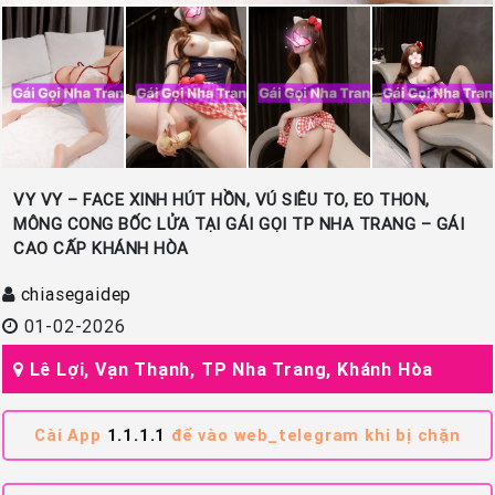
VY VY – FACE XINH HÚT HỒN, VÚ SIÊU TO, EO THON,
MÔNG CONG BỐC LỬA TẠI GÁI GỌI TP NHA TRANG – GÁI
CAO CẤP KHÁNH HÒA
chiasegaidep
01-02-2026
Lê Lợi, Vạn Thạnh, TP Nha Trang, Khánh Hòa
Cài App
1.1.1.1
để vào web_telegram khi bị chặn