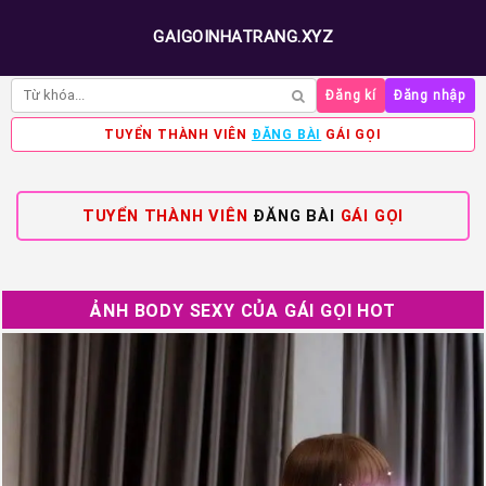
GAIGOINHATRANG.XYZ
Đăng kí
Đăng nhập
TUYỂN THÀNH VIÊN
ĐĂNG BÀI
GÁI GỌI
TUYỂN THÀNH VIÊN
ĐĂNG BÀI
GÁI GỌI
ẢNH BODY SEXY CỦA GÁI GỌI HOT