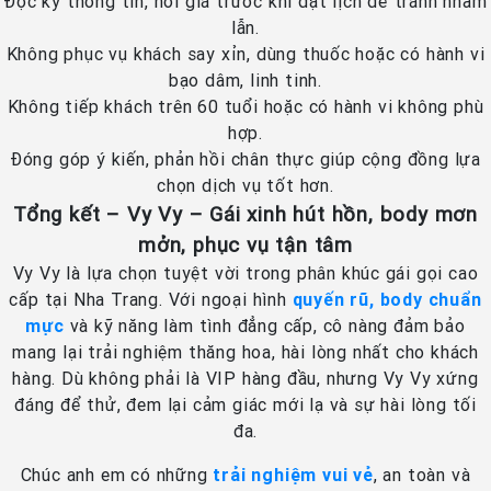
Đọc kỹ thông tin, hỏi giá trước khi đặt lịch để tránh nhầm
lẫn.
Không phục vụ khách say xỉn, dùng thuốc hoặc có hành vi
bạo dâm, linh tinh.
Không tiếp khách trên 60 tuổi hoặc có hành vi không phù
hợp.
Đóng góp ý kiến, phản hồi chân thực giúp cộng đồng lựa
chọn dịch vụ tốt hơn.
Tổng kết – Vy Vy – Gái xinh hút hồn, body mơn
mởn, phục vụ tận tâm
Vy Vy là lựa chọn tuyệt vời trong phân khúc gái gọi cao
cấp tại Nha Trang. Với ngoại hình
quyến rũ, body chuẩn
mực
và kỹ năng làm tình đẳng cấp, cô nàng đảm bảo
mang lại trải nghiệm thăng hoa, hài lòng nhất cho khách
hàng. Dù không phải là VIP hàng đầu, nhưng Vy Vy xứng
đáng để thử, đem lại cảm giác mới lạ và sự hài lòng tối
đa.
Chúc anh em có những
trải nghiệm vui vẻ
, an toàn và