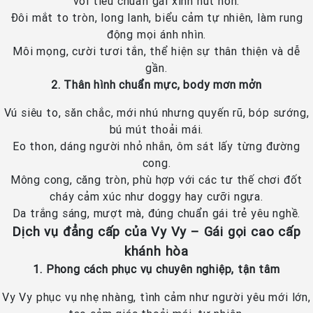
với tiêu chuẩn gái xinh hút hồn.
Đôi mắt to tròn, long lanh, biểu cảm tự nhiên, làm rung
động mọi ánh nhìn.
Môi mọng, cười tươi tắn, thể hiện sự thân thiện và dễ
gần.
2. Thân hình chuẩn mực, body mơn mởn
Vú siêu to, săn chắc, mới nhú nhưng quyến rũ, bóp sướng,
bú mút thoải mái.
Eo thon, dáng người nhỏ nhắn, ôm sát lấy từng đường
cong.
Mông cong, căng tròn, phù hợp với các tư thế chơi đốt
cháy cảm xúc như doggy hay cưỡi ngựa.
Da trắng sáng, mượt mà, đúng chuẩn gái trẻ yêu nghề.
Dịch vụ đẳng cấp của Vy Vy – Gái gọi cao cấp
khánh hòa
1. Phong cách phục vụ chuyên nghiệp, tận tâm
Vy Vy phục vụ nhẹ nhàng, tình cảm như người yêu mới lớn,