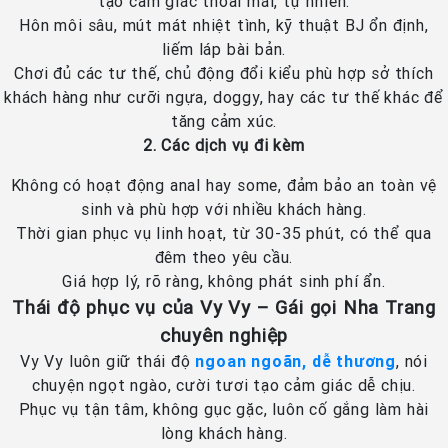
tạo cảm giác thoải mái, tự nhiên.
Hôn môi sâu, mút mát nhiệt tình, kỹ thuật BJ ổn định,
liếm láp bài bản.
Chơi đủ các tư thế, chủ động đổi kiểu phù hợp sở thích
khách hàng như cưỡi ngựa, doggy, hay các tư thế khác để
tăng cảm xúc.
2. Các dịch vụ đi kèm
Không có hoạt động anal hay some, đảm bảo an toàn vệ
sinh và phù hợp với nhiều khách hàng.
Thời gian phục vụ linh hoạt, từ 30-35 phút, có thể qua
đêm theo yêu cầu.
Giá hợp lý, rõ ràng, không phát sinh phí ẩn.
Thái độ phục vụ của Vy Vy – Gái gọi Nha Trang
chuyên nghiệp
Vy Vy luôn giữ thái độ
ngoan ngoãn, dễ thương
, nói
chuyện ngọt ngào, cười tươi tạo cảm giác dễ chịu.
Phục vụ tận tâm, không gục gặc, luôn cố gắng làm hài
lòng khách hàng.