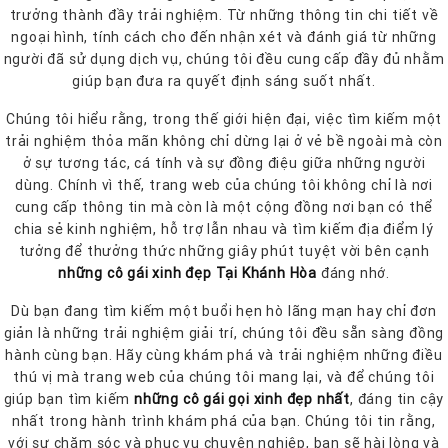
trưởng thành đầy trải nghiệm. Từ những thông tin chi tiết về
ngoại hình, tính cách cho đến nhận xét và đánh giá từ những
người đã sử dụng dịch vụ, chúng tôi đều cung cấp đầy đủ nhằm
giúp bạn đưa ra quyết định sáng suốt nhất.
Chúng tôi hiểu rằng, trong thế giới hiện đại, việc tìm kiếm một
trải nghiệm thỏa mãn không chỉ dừng lại ở vẻ bề ngoài mà còn
ở sự tương tác, cá tính và sự đồng điệu giữa những người
dùng. Chính vì thế, trang web của chúng tôi không chỉ là nơi
cung cấp thông tin mà còn là một cộng đồng nơi bạn có thể
chia sẻ kinh nghiệm, hỗ trợ lẫn nhau và tìm kiếm địa điểm lý
tưởng để thưởng thức những giây phút tuyệt vời bên cạnh
những cô gái xinh đẹp Tại Khánh Hòa
đáng nhớ.
Dù bạn đang tìm kiếm một buổi hẹn hò lãng mạn hay chỉ đơn
giản là những trải nghiệm giải trí, chúng tôi đều sẵn sàng đồng
hành cùng bạn. Hãy cùng khám phá và trải nghiệm những điều
thú vị mà trang web của chúng tôi mang lại, và để chúng tôi
giúp bạn tìm kiếm
những cô gái gọi xinh đẹp nhất
, đáng tin cậy
nhất trong hành trình khám phá của bạn. Chúng tôi tin rằng,
với sự chăm sóc và phục vụ chuyên nghiệp, bạn sẽ hài lòng và