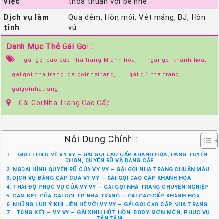
việc
thỏa thuận với bé nhé
Dịch vụ làm
Qua đêm, Hôn môi, Vét máng, BJ, Hôn
tình
vú
Danh Mục Thẻ Gái Gọi :
gái gọi cao cấp nha trang khánh hòa,
gai goi khanh hoa,
gai goi nha trang. gaigoinhatrang,
gái gú nha trang,
gaigoinhatrang,
Gái Gọi Nha Trang Cao Cấp
Nội Dung Chính :
GIỚI THIỆU VỀ VY VY – GÁI GỌI CAO CẤP KHÁNH HÒA, HÀNG TUYỂN
CHỌN, QUYẾN RŨ VÀ ĐẲNG CẤP
NGOẠI HÌNH QUYẾN RŨ CỦA VY VY – GÁI GỌI NHA TRANG CHUẨN MẪU
DỊCH VỤ ĐẲNG CẤP CỦA VY VY – GÁI GỌI CAO CẤP KHÁNH HÒA
THÁI ĐỘ PHỤC VỤ CỦA VY VY – GÁI GỌI NHA TRANG CHUYÊN NGHIỆP
CAM KẾT CỦA GÁI GỌI TP NHA TRANG – GÁI CAO CẤP KHÁNH HÒA
NHỮNG LƯU Ý KHI LIÊN HỆ VỚI VY VY – GÁI GỌI CAO CẤP NHA TRANG
TỔNG KẾT – VY VY – GÁI XINH HÚT HỒN, BODY MƠN MỞN, PHỤC VỤ
TẬN TÂM