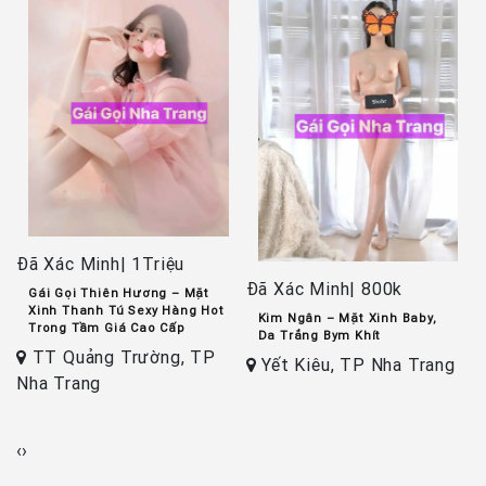
Đã Xác Minh| 1Triệu
Đã Xác Minh| 800k
Gái Gọi Thiên Hương – Mặt
Đ
Xinh Thanh Tú Sexy Hàng Hot
Kim Ngân – Mặt Xinh Baby,
Trong Tầm Giá Cao Cấp
Da Trắng Bym Khít
TT Quảng Trường, TP
k
Yết Kiêu, TP Nha Trang
Nha Trang
T
‹
›