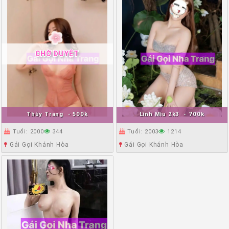
CHỜ DUYỆT
Thùy Trang
- 500k
Linh Miu 2k3
- 700k
Tuổi: 2000
344
Tuổi: 2003
1214
Gái Gọi Khánh Hòa
Gái Gọi Khánh Hòa