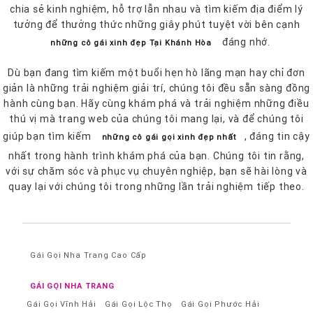
chia sẻ kinh nghiệm, hỗ trợ lẫn nhau và tìm kiếm địa điểm lý
tưởng để thưởng thức những giây phút tuyệt vời bên cạnh
đáng nhớ.
những cô gái xinh đẹp Tại Khánh Hòa
Dù bạn đang tìm kiếm một buổi hẹn hò lãng mạn hay chỉ đơn
giản là những trải nghiệm giải trí, chúng tôi đều sẵn sàng đồng
hành cùng bạn. Hãy cùng khám phá và trải nghiệm những điều
thú vị mà trang web của chúng tôi mang lại, và để chúng tôi
giúp bạn tìm kiếm
, đáng tin cậy
những cô gái gọi xinh đẹp nhất
nhất trong hành trình khám phá của bạn. Chúng tôi tin rằng,
với sự chăm sóc và phục vụ chuyên nghiệp, bạn sẽ hài lòng và
quay lại với chúng tôi trong những lần trải nghiệm tiếp theo.
Gái Gọi Nha Trang Cao Cấp
GÁI GỌI NHA TRANG
Gái Gọi Vĩnh Hải
Gái Gọi Lộc Thọ
Gái Gọi Phước Hải