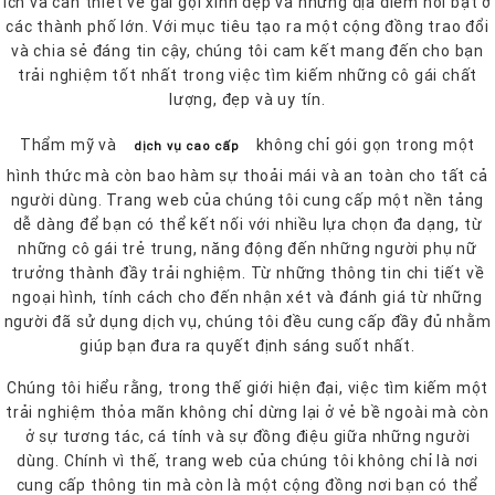
ích và cần thiết về gái gọi xinh đẹp và những địa điểm nổi bật ở
các thành phố lớn. Với mục tiêu tạo ra một cộng đồng trao đổi
và chia sẻ đáng tin cậy, chúng tôi cam kết mang đến cho bạn
trải nghiệm tốt nhất trong việc tìm kiếm những cô gái chất
lượng, đẹp và uy tín.
Thẩm mỹ và
không chỉ gói gọn trong một
dịch vụ cao cấp
hình thức mà còn bao hàm sự thoải mái và an toàn cho tất cả
người dùng. Trang web của chúng tôi cung cấp một nền tảng
dễ dàng để bạn có thể kết nối với nhiều lựa chọn đa dạng, từ
những cô gái trẻ trung, năng động đến những người phụ nữ
trưởng thành đầy trải nghiệm. Từ những thông tin chi tiết về
ngoại hình, tính cách cho đến nhận xét và đánh giá từ những
người đã sử dụng dịch vụ, chúng tôi đều cung cấp đầy đủ nhằm
giúp bạn đưa ra quyết định sáng suốt nhất.
Chúng tôi hiểu rằng, trong thế giới hiện đại, việc tìm kiếm một
trải nghiệm thỏa mãn không chỉ dừng lại ở vẻ bề ngoài mà còn
ở sự tương tác, cá tính và sự đồng điệu giữa những người
dùng. Chính vì thế, trang web của chúng tôi không chỉ là nơi
cung cấp thông tin mà còn là một cộng đồng nơi bạn có thể