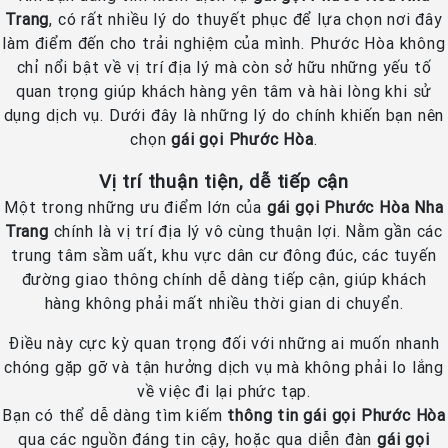
Trang
, có rất nhiều lý do thuyết phục để lựa chọn nơi đây
làm điểm đến cho trải nghiệm của mình. Phước Hòa không
chỉ nổi bật về vị trí địa lý mà còn sở hữu những yếu tố
quan trọng giúp khách hàng yên tâm và hài lòng khi sử
dụng dịch vụ. Dưới đây là những lý do chính khiến bạn nên
chọn
gái gọi Phước Hòa
.
Vị trí thuận tiện, dễ tiếp cận
Một trong những ưu điểm lớn của
gái gọi Phước Hòa Nha
Trang
chính là vị trí địa lý vô cùng thuận lợi. Nằm gần các
trung tâm sầm uất, khu vực dân cư đông đúc, các tuyến
đường giao thông chính dễ dàng tiếp cận, giúp khách
hàng không phải mất nhiều thời gian di chuyển.
Điều này cực kỳ quan trọng đối với những ai muốn nhanh
chóng gặp gỡ và tận hưởng dịch vụ mà không phải lo lắng
về việc đi lại phức tạp.
Bạn có thể dễ dàng tìm kiếm
thông tin gái gọi Phước Hòa
qua các nguồn đáng tin cậy, hoặc qua diễn đàn
gái gọi