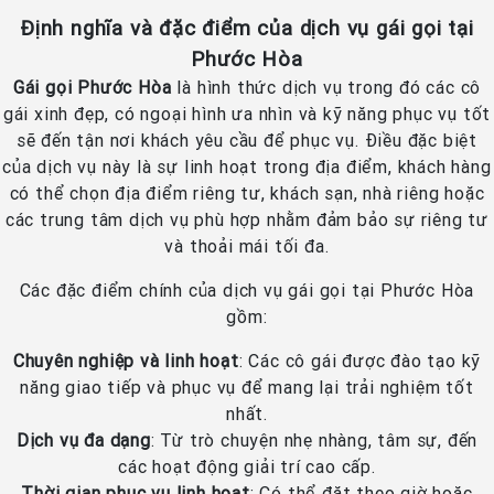
Định nghĩa và đặc điểm của dịch vụ gái gọi tại
Phước Hòa
Gái gọi Phước Hòa
là hình thức dịch vụ trong đó các cô
gái xinh đẹp, có ngoại hình ưa nhìn và kỹ năng phục vụ tốt
sẽ đến tận nơi khách yêu cầu để phục vụ. Điều đặc biệt
của dịch vụ này là sự linh hoạt trong địa điểm, khách hàng
có thể chọn địa điểm riêng tư, khách sạn, nhà riêng hoặc
các trung tâm dịch vụ phù hợp nhằm đảm bảo sự riêng tư
và thoải mái tối đa.
Các đặc điểm chính của dịch vụ gái gọi tại Phước Hòa
gồm:
Chuyên nghiệp và linh hoạt
: Các cô gái được đào tạo kỹ
năng giao tiếp và phục vụ để mang lại trải nghiệm tốt
nhất.
Dịch vụ đa dạng
: Từ trò chuyện nhẹ nhàng, tâm sự, đến
các hoạt động giải trí cao cấp.
Thời gian phục vụ linh hoạt
: Có thể đặt theo giờ hoặc