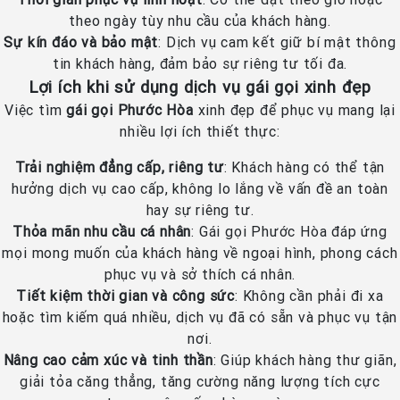
theo ngày tùy nhu cầu của khách hàng.
Sự kín đáo và bảo mật
: Dịch vụ cam kết giữ bí mật thông
tin khách hàng, đảm bảo sự riêng tư tối đa.
Lợi ích khi sử dụng dịch vụ gái gọi xinh đẹp
Việc tìm
gái gọi Phước Hòa
xinh đẹp để phục vụ mang lại
nhiều lợi ích thiết thực:
Trải nghiệm đẳng cấp, riêng tư
: Khách hàng có thể tận
hưởng dịch vụ cao cấp, không lo lắng về vấn đề an toàn
hay sự riêng tư.
Thỏa mãn nhu cầu cá nhân
: Gái gọi Phước Hòa đáp ứng
mọi mong muốn của khách hàng về ngoại hình, phong cách
phục vụ và sở thích cá nhân.
Tiết kiệm thời gian và công sức
: Không cần phải đi xa
hoặc tìm kiếm quá nhiều, dịch vụ đã có sẵn và phục vụ tận
nơi.
Nâng cao cảm xúc và tinh thần
: Giúp khách hàng thư giãn,
giải tỏa căng thẳng, tăng cường năng lượng tích cực