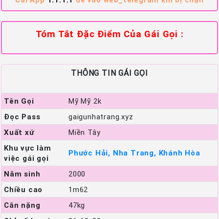
Tóm Tắt Đặc Điểm Của Gái Gọi :
THÔNG TIN GÁI GỌI
Tên Gọi
Mỹ Mỹ 2k
Đọc Pass
gaigunhatrang.xyz
Xuất xứ
Miền Tây
Khu vực làm
Phước Hải, Nha Trang, Khánh Hòa
việc gái gọi
Năm sinh
2000
Chiều cao
1m62
Cân nặng
47kg