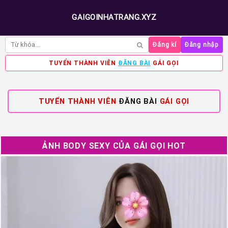
GAIGOINHATRANG.XYZ
Đăng kí
Đăng nhập
TUYỂN THÀNH VIÊN
ĐĂNG BÀI
GÁI GỌI
TUYỂN THÀNH VIÊN
ĐĂNG BÀI
GÁI GỌI
ẢNH BODY SEXY CỦA GÁI GỌI HOT