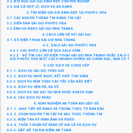
ĐỘI NGŨ GÁI GỌI XINH ĐẸP, CHUYÊN NGHIỆP
GIÁ CẢ HỢP LÝ, DỊCH VỤ ĐA DẠNG
TÌM KIẾM GÁI GỌI XINH ĐẸP TẠI PHƯỚC HÒA
CÁC NGUỒN THÔNG TIN ĐÁNG TIN CẬY
DIỄN ĐÀN GÁI GỌI PHƯỚC HÒA
ẢNH VÀ VIDEO GÁI GỌI NHA TRANG
CÁCH LIÊN HỆ VỚI GÁI GỌI
SỐ ĐIỆN THOẠI GÁI GỌI NHA TRANG
ZALO GÁI GỌI PHƯỚC HÒA
CÁC BƯỚC LIÊN HỆ QUA ZALO GỒM:
ĐỂ TÌM CÁC SỐ ĐIỆN THOẠI GÁI GỌI NHA TRANG HOẶC ZALO GÁ
GỌI PHƯỚC HÒA MỘT CÁCH NHANH CHÓNG VÀ CHÍNH XÁC, BẠN CÓ THỂ
CÁC DỊCH VỤ CUNG CẤP
1. DỊCH VỤ GÁI GỌI THEO GIỜ
2. DỊCH VỤ NGHỈ NGƠI, KẾT HỢP THƯ GIÃN
3. DỊCH VỤ KÈM THEO CÁC YÊU CẦU ĐẶC BIỆT
4. DỊCH VỤ HẸN HÒ, DẠ VŨ
5. DỊCH VỤ GÁI GỌI TẠI NHÀ HOẶC KHÁCH SẠN
6. CÁC DỊCH VỤ KHÁC
KINH NGHIỆM AN TOÀN KHI GẶP GỠ
1. GIAO TIẾP RÕ RÀNG VÀ TRUNG THỰC TỪ BAN ĐẦU
2. CHỌN NGUỒN TIN CẬY VÀ XÁC THỰC THÔNG TIN
3. KIỂM TRA KỸ HÌNH ẢNH VÀ VIDEO
4. THỎA THUẬN RÕ RÀNG VỀ GIÁ CẢ VÀ DỊCH VỤ
5. GẶP GỠ TẠI ĐỊA ĐIỂM AN TOÀN