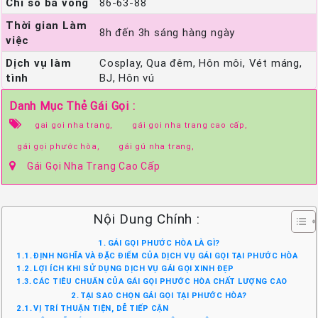
Chỉ số ba vòng
86-63-88
Thời gian Làm
8h đến 3h sáng hàng ngày
việc
Dịch vụ làm
Cosplay, Qua đêm, Hôn môi, Vét máng,
tình
BJ, Hôn vú
Danh Mục Thẻ Gái Gọi :
gai goi nha trang,
gái gọi nha trang cao cấp,
gái gọi phước hòa,
gái gú nha trang,
Gái Gọi Nha Trang Cao Cấp
Nội Dung Chính :
GÁI GỌI PHƯỚC HÒA LÀ GÌ?
ĐỊNH NGHĨA VÀ ĐẶC ĐIỂM CỦA DỊCH VỤ GÁI GỌI TẠI PHƯỚC HÒA
LỢI ÍCH KHI SỬ DỤNG DỊCH VỤ GÁI GỌI XINH ĐẸP
CÁC TIÊU CHUẨN CỦA GÁI GỌI PHƯỚC HÒA CHẤT LƯỢNG CAO
TẠI SAO CHỌN GÁI GỌI TẠI PHƯỚC HÒA?
VỊ TRÍ THUẬN TIỆN, DỄ TIẾP CẬN