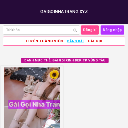
GAIGOINHATRANG.XYZ
Đăng kí
Đăng nhập
TUYỂN THÀNH VIÊN
GÁI GỌI
ĐĂNG BÀI
DANH MỤC THẺ:
GÁI GỌI XINH ĐẸP TP VŨNG TÀU