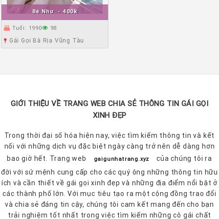
Bé Như
- 400k
Tuổi: 1990
98
Gái Gọi Bà Rịa Vũng Tàu
GIỚI THIỆU VỀ TRANG WEB CHIA SẺ THÔNG TIN GÁI GỌI
XINH ĐẸP
Trong thời đại số hóa hiện nay, việc tìm kiếm thông tin và kết
nối với những dịch vụ đặc biệt ngày càng trở nên dễ dàng hơn
bao giờ hết. Trang web
của chúng tôi ra
gaigunhatrang.xyz
đời với sứ mệnh cung cấp cho các quý ông những thông tin hữu
ích và cần thiết về gái gọi xinh đẹp và những địa điểm nổi bật ở
các thành phố lớn. Với mục tiêu tạo ra một cộng đồng trao đổi
và chia sẻ đáng tin cậy, chúng tôi cam kết mang đến cho bạn
trải nghiệm tốt nhất trong việc tìm kiếm những cô gái chất