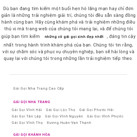
Dù bạn đang tìm kiếm một buổi hẹn hò lãng mạn hay chỉ đơn
giản là những trải nghiệm giải trí, chúng tôi đều sẵn sàng đồng
hành cùng bạn. Hãy cùng khám phá và trải nghiệm những điều
thú vị mà trang web của chúng tôi mang lại, và để chúng tôi
giúp bạn tìm kiếm
, đáng tin cậy
những cô gái gọi xinh đẹp nhất
nhất trong hành trình khám phá của bạn. Chúng tôi tin rằng,
với sự chăm sóc và phục vụ chuyên nghiệp, bạn sẽ hài lòng và
quay lại với chúng tôi trong những lần trải nghiệm tiếp theo.
Gái Gọi Nha Trang Cao Cấp
GÁI GỌI NHA TRANG
Gái Gọi Vĩnh Hải
Gái Gọi Lộc Thọ
Gái Gọi Phước Hải
Gái Gọi Tân Lập
Gái Gọi Vĩnh Nguyên
Gái Gọi Vĩnh Phước
Gái Gọi Vĩnh Thọ
Xương Huân-Vạn Thạnh
GÁI GỌI KHÁNH HÒA