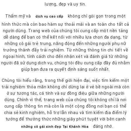
lượng, đẹp và uy tín.
Thẩm mỹ và
không chỉ gói gọn trong một
dịch vụ cao cấp
hình thức mà còn bao hàm sự thoải mái và an toàn cho tất cả
người dùng. Trang web của chúng tôi cung cấp một nền tảng
dễ dàng để bạn có thể kết nối với nhiều lựa chọn đa dạng, từ
những cô gái trẻ trung, năng động đến những người phụ nữ
trưởng thành đầy trải nghiệm. Từ những thông tin chi tiết về
ngoại hình, tính cách cho đến nhận xét và đánh giá từ những
người đã sử dụng dịch vụ, chúng tôi đều cung cấp đầy đủ nhằm
giúp bạn đưa ra quyết định sáng suốt nhất.
Chúng tôi hiểu rằng, trong thế giới hiện đại, việc tìm kiếm một
trải nghiệm thỏa mãn không chỉ dừng lại ở vẻ bề ngoài mà còn
ở sự tương tác, cá tính và sự đồng điệu giữa những người
dùng. Chính vì thế, trang web của chúng tôi không chỉ là nơi
cung cấp thông tin mà còn là một cộng đồng nơi bạn có thể
chia sẻ kinh nghiệm, hỗ trợ lẫn nhau và tìm kiếm địa điểm lý
tưởng để thưởng thức những giây phút tuyệt vời bên cạnh
đáng nhớ.
những cô gái xinh đẹp Tại Khánh Hòa