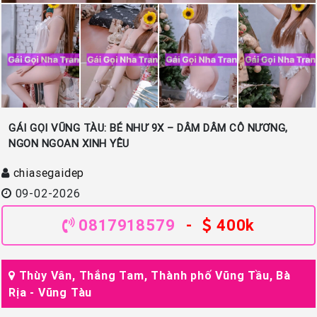
GÁI GỌI VŨNG TÀU: BÉ NHƯ 9X – DÂM DÂM CÔ NƯƠNG,
NGON NGOAN XINH YÊU
chiasegaidep
09-02-2026
0817918579
-
400k
Thùy Vân, Thắng Tam, Thành phố Vũng Tầu, Bà
Rịa - Vũng Tàu