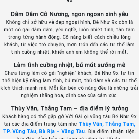
9X
Dâm Dâm Cô Nương, ngon ngoan xinh yêu
Không chỉ sở hữu vẻ đẹp ngoại hình, Bé Như 9x còn là
một cô gái dâm dâm, yêu nghề, luôn nhiệt tình, tận tâm
trong từng hành động. Cô nàng biết cách chiều lòng
khách, từ việc trò chuyện, mơn trớn đến các tư thế làm
tình cuồng nhiệt, khiến anh em không thể rời mắt.
Làm tình cuồng nhiệt, bú mút sướng mê
Chưa từng làm cô gái “nghiện” khách, Bé Như 9x tự tin
thể hiện kỹ năng làm tình, bú mút, thủ dâm và các tư thế
kích thích mạnh mẽ. Mỗi lần bên cô nàng đều là những trải
nghiệm thăng hoa, đỉnh cao của cảm xúc.
Thùy Vân, Thắng Tam – địa điểm lý tưởng
Khách hàng có thể gặp gỡ Với Gái ọi vũng tàu Bé Như 9x
tại các địa điểm trung tâm như
Thùy Vân, Thắng Tam,
TP. Vũng Tàu, Bà Rịa – Vũng Tàu
. Địa điểm thuận tiện,
kín đáo, đảm bảo an toàn và riêng tư tối đa.