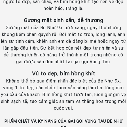
ngực to đẹp, săn chắc, và bím hồng khít tạo nên vẻ đẹp
hoàn hảo, tráng lệ.
Gương mặt xinh xắn, dễ thương
Gương mặt của Bé Như 9x tươi sáng, ngây thơ nhưng
không kém phần quyến rũ. Đôi mắt to tròn, long lanh, ánh
lên sự tình cảm, khiến anh em dễ dàng bị mê hoặc ngay từ
lần gặp đầu tiên. Sự kết hợp của nét đẹp tự nhiên và sự
dễ thương khiến cô nàng trở thành một trong những cô
gái được săn đón nhất tại gái gọi Vũng Tàu.
Vú to đẹp, bím hồng khít
Không thể bỏ qua điểm nhấn đặc biệt của Bé Như 9x:
vòng 1 to đẹp, săn chắc, luôn sẵn sàng làm hài lòng mọi
yêu cầu của khách. Bím hồng khít tươi tắn, luôn giữ gìn vệ
sinh sạch sẽ, tạo cảm giác an tâm và thăng hoa trong mỗi
cuộc vui.
PHẨM CHẤT VÀ KỸ NĂNG CỦA GÁI GỌI VŨNG TÀU BÉ NHƯ