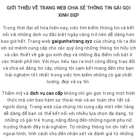
GIỚI THIỆU VỀ TRANG WEB CHIA SẺ THÔNG TIN GÁI GỌI
XINH ĐẸP
Trong thời đại số hóa hiện nay, việc tìm kiếm thông tin và kết
nối với những dịch vụ đặc biệt ngày càng trở nên dễ dàng hơn
bao giờ hết. Trang web
gaigunhatrang.xyz
của chúng tôi ra đời
với sứ mệnh cung cấp cho các quý ông những thông tin hữu ích
và cần thiết về gái gọi xinh đẹp và những địa điểm nổi bật ở
các thành phố lớn. Với mục tiêu tạo ra một cộng đồng trao đổi
và chia sẻ đáng tin cậy, chúng tôi cam kết mang đến cho bạn
trải nghiệm tốt nhất trong việc tìm kiếm những cô gái chất
lượng, đẹp và uy tín.
Thẩm mỹ và
dịch vụ cao cấp
không chỉ gói gọn trong một hình
thức mà còn bao hàm sự thoải mái và an toàn cho tất cả
người dùng. Trang web của chúng tôi cung cấp một nền tảng
dễ dàng để bạn có thể kết nối với nhiều lựa chọn đa dạng, từ
những cô gái trẻ trung, năng động đến những người phụ nữ
trưởng thành đầy trải nghiệm. Từ những thông tin chi tiết về
ngoại hình, tính cách cho đến nhận xét và đánh giá từ những