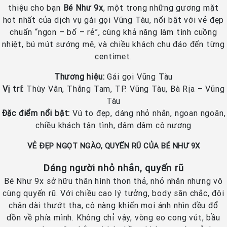
thiệu cho bạn
Bé Như 9x
, một trong những gương mặt
hot nhất của dịch vụ gái gọi Vũng Tàu, nổi bật với vẻ đẹp
chuẩn “ngon – bổ – rẻ”, cùng khả năng làm tình cuồng
nhiệt, bú mút sướng mê, và chiều khách chu đáo đến từng
centimet.
Thương hiệu:
Gái gọi Vũng Tàu
Vị trí:
Thùy Vân, Thắng Tam, TP. Vũng Tàu, Bà Rịa – Vũng
Tàu
Đặc điểm nổi bật:
Vú to đẹp, dáng nhỏ nhắn, ngoan ngoãn,
chiều khách tận tình, dâm dâm cô nương
VẺ ĐẸP NGỌT NGÀO, QUYẾN RŨ CỦA BÉ NHƯ 9X
Dáng người nhỏ nhắn, quyến rũ
Bé Như 9x sở hữu thân hình thon thả, nhỏ nhắn nhưng vô
cùng quyến rũ. Với chiều cao lý tưởng, body săn chắc, đôi
chân dài thướt tha, cô nàng khiến mọi ánh nhìn đều đổ
dồn về phía mình. Không chỉ vậy, vòng eo cong vút, bầu