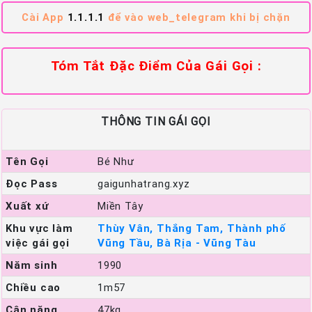
Cài App
1.1.1.1
để vào web_telegram khi bị chặn
Tóm Tắt Đặc Điểm Của Gái Gọi :
THÔNG TIN GÁI GỌI
Tên Gọi
Bé Như
Đọc Pass
gaigunhatrang.xyz
Xuất xứ
Miền Tây
Khu vực làm
Thùy Vân, Thắng Tam, Thành phố
việc gái gọi
Vũng Tầu, Bà Rịa - Vũng Tàu
Năm sinh
1990
Chiều cao
1m57
Cân nặng
47kg