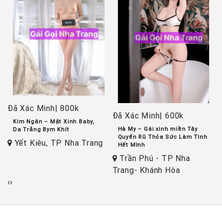
Đã Xác Minh| 800k
Đ
Đã Xác Minh| 600k
Kim Ngân – Mặt Xinh Baby,
Hà My – Gái xinh miền Tây
Da Trắng Bym Khít
Quyến Rũ Thỏa Sức Làm Tình
Yết Kiêu, TP Nha Trang
Hết Mình
Trần Phú - TP Nha
H
Trang- Khánh Hòa
‹
›