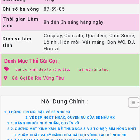
Chỉ số ba vòng
87-59-85
Thời gian Làm
8h đến 3h sáng hàng ngày
việc
Cosplay, Cum alo, Qua đêm, Chơi Some,
Dịch vụ làm
Lỗ nhị, Hôn môi, Vét máng, Dọn WC, BJ,
tình
Hôn vú
Danh Mục Thẻ Gái Gọi :
gái gọi xinh đẹp tp vũng tàu,
gái gú vũng tàu,
Gái Gọi Bà Rịa Vũng Tàu
Nội Dung Chính :
THÔNG TIN NỔI BẬT VỀ BÉ NHƯ 9X
VẺ ĐẸP NGỌT NGÀO, QUYẾN RŨ CỦA BÉ NHƯ 9X
DÁNG NGƯỜI NHỎ NHẮN, QUYẾN RŨ
GƯƠNG MẶT XINH XẮN, DỄ THƯƠNG
VÚ TO ĐẸP, BÍM HỒNG KHÍT
PHẨM CHẤT VÀ KỸ NĂNG CỦA GÁI GỌI VŨNG TÀU BÉ NHƯ 9X