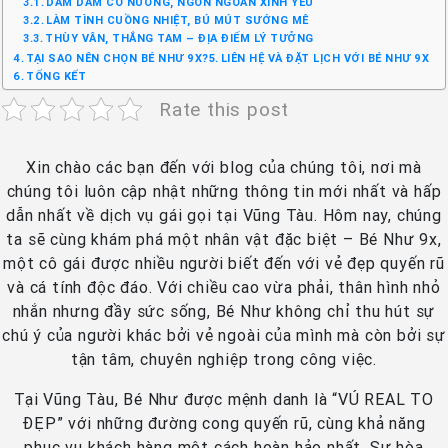
DÂM DÂM CÔ NƯƠNG, NGON NGOAN XINH YÊU
LÀM TÌNH CUỒNG NHIỆT, BÚ MÚT SƯỚNG MÊ
THÙY VÂN, THẮNG TAM – ĐỊA ĐIỂM LÝ TƯỞNG
TẠI SAO NÊN CHỌN BÉ NHƯ 9X?
LIÊN HỆ VÀ ĐẶT LỊCH VỚI BÉ NHƯ 9X
TỔNG KẾT
Rate this post
Xin chào các bạn đến với blog của chúng tôi, nơi mà
chúng tôi luôn cập nhật những thông tin mới nhất và hấp
dẫn nhất về dịch vụ gái gọi tại Vũng Tàu. Hôm nay, chúng
ta sẽ cùng khám phá một nhân vật đặc biệt – Bé Như 9x,
một cô gái được nhiều người biết đến với vẻ đẹp quyến rũ
và cá tính độc đáo. Với chiều cao vừa phải, thân hình nhỏ
nhắn nhưng đầy sức sống, Bé Như không chỉ thu hút sự
chú ý của người khác bởi vẻ ngoài của mình mà còn bởi sự
tận tâm, chuyên nghiệp trong công việc.
Tại Vũng Tàu, Bé Như được mệnh danh là “VÚ REAL TO
ĐẸP” với những đường cong quyến rũ, cùng khả năng
phục vụ khách hàng một cách hoàn hảo nhất. Sự hòa