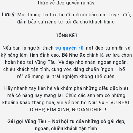
thức vẻ đẹp quyến rũ này.
Lưu ý:
Mọi thông tin liên hệ đều được bảo mật tuyệt đối,
đảm bảo sự riêng tư tối đa cho khách hàng.
TỔNG KẾT
Nếu bạn là người thích
sự quyến rũ
, nét đẹp tự nhiên và
kỹ năng làm tình đỉnh cao,
Bé Như 9x
chính là sự lựa chọn
hoàn hảo tại Vũng Tàu. Vẻ đẹp nhỏ nhắn, ngoan ngoãn,
chiều khách tận tình, cùng vóc dáng chuẩn “ngon – bổ –
rẻ” sẽ mang lại trải nghiệm không thể quên.
Hãy nhanh tay liên hệ và khám phá những điều đặc biệt
mà cô nàng này mang lại. Chúc các anh em có những
khoảnh khắc thăng hoa, vui vẻ bên bé Như 9x – VÚ REAL
TO ĐẸP, BÍM XINH, NGOAN CHIỀU!
Gái gọi Vũng Tàu – Nơi hội tụ của những cô gái đẹp,
ngoan, chiều khách tận tình.