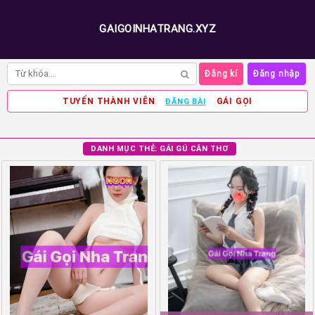
GAIGOINHATRANG.XYZ
Đăng kí
Đăng nhập
TUYỂN THÀNH VIÊN
GÁI GỌI
ĐĂNG BÀI
DANH MỤC THẺ:
GÁI GÚ CÂN THƠ