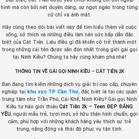
hình mà còn bởi nét duyên dáng, sự ngọt ngào trong từng
cử chỉ và ánh mắt.
Hãy cùng theo dõi bài viết này để tìm hiểu thêm về cuộc
sống, sở thích và những điều làm nên sức hấp dẫn đặc
biệt của Cát Tiên. Liệu điều gì đã khiến cô trở thành một
trong những cái tên được săn đón nhất trong giới gái gọi
tại Ninh Kiều? Chúng ta hãy cùng khám phá nhé!
THÔNG TIN VỀ GÁI GỌI NINH KIỀU – CÁT TIÊN 2K
Bạn đang tìm kiếm những dịch vụ giải trí cao cấp, chuyên
nghiệp tại
khu vực TP Cần Thơ
, đặc biệt là tại các quận
trung tâm như Trần Phú, Cái Khế, Ninh Kiều? Gái gọi Ninh
Kiều tự hào giới thiệu
Cát Tiên 2k – Teen ĐẸP ĐÁNG
YÊU
, người mẫu trẻ, tươi mới, sở hữu thân hình chuẩn, gợi
cảm, phù hợp với những khách hàng yêu thích sự trẻ
trung, năng động và thái độ phục vụ tận tình.