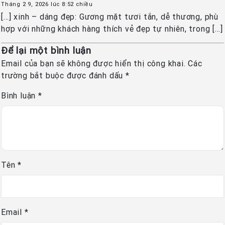
Tháng 2 9, 2026 lúc 8:52 chiều
[…] xinh – dáng đẹp: Gương mặt tươi tắn, dễ thương, phù
hợp với những khách hàng thích vẻ đẹp tự nhiên, trong […]
Để lại một bình luận
Email của bạn sẽ không được hiển thị công khai.
Các
trường bắt buộc được đánh dấu
*
Bình luận
*
Tên
*
Email
*