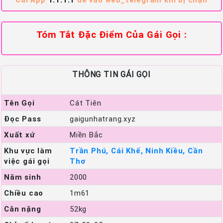
Tóm Tắt Đặc Điểm Của Gái Gọi :
THÔNG TIN GÁI GỌI
Tên Gọi
Cát Tiên
Đọc Pass
gaigunhatrang.xyz
Xuất xứ
Miền Bắc
Khu vực làm
Trần Phú, Cái Khế, Ninh Kiều, Cần
việc gái gọi
Thơ
Năm sinh
2000
Chiều cao
1m61
Cân nặng
52kg