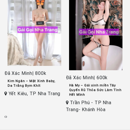
Đã Xác Minh| 800k
Đ
Đã Xác Minh| 600k
Kim Ngân – Mặt Xinh Baby,
Hà My – Gái xinh miền Tây
Da Trắng Bym Khít
Quyến Rũ Thỏa Sức Làm Tình
Yết Kiêu, TP Nha Trang
Hết Mình
Trần Phú - TP Nha
H
Trang- Khánh Hòa
‹
›