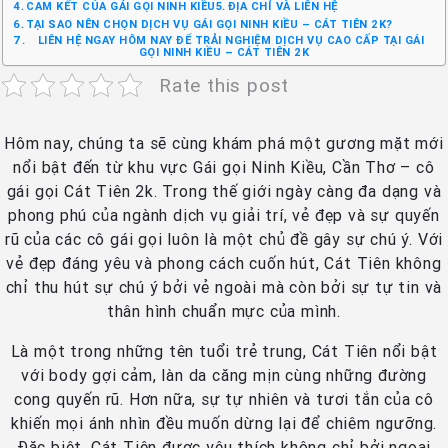
CAM KẾT CỦA GÁI GỌI NINH KIỀU
ĐỊA CHỈ VÀ LIÊN HỆ
TẠI SAO NÊN CHỌN DỊCH VỤ GÁI GỌI NINH KIỀU – CÁT TIÊN 2K?
LIÊN HỆ NGAY HÔM NAY ĐỂ TRẢI NGHIỆM DỊCH VỤ CAO CẤP TẠI GÁI
GỌI NINH KIỀU – CÁT TIÊN 2K
Rate this post
Hôm nay, chúng ta sẽ cùng khám phá một gương mặt mới
nổi bật đến từ khu vực Gái gọi Ninh Kiều, Cần Thơ – cô
gái gọi Cát Tiên 2k. Trong thế giới ngày càng đa dạng và
phong phú của ngành dịch vụ giải trí, vẻ đẹp và sự quyến
rũ của các cô gái gọi luôn là một chủ đề gây sự chú ý. Với
vẻ đẹp đáng yêu và phong cách cuốn hút, Cát Tiên không
chỉ thu hút sự chú ý bởi vẻ ngoài mà còn bởi sự tự tin và
thân hình chuẩn mực của mình.
Là một trong những tên tuổi trẻ trung, Cát Tiên nổi bật
với body gợi cảm, làn da căng mịn cùng những đường
cong quyến rũ. Hơn nữa, sự tự nhiên và tươi tắn của cô
khiến mọi ánh nhìn đều muốn dừng lại để chiêm ngưỡng.
Đặc biệt, Cát Tiên được yêu thích không chỉ bởi ngoại