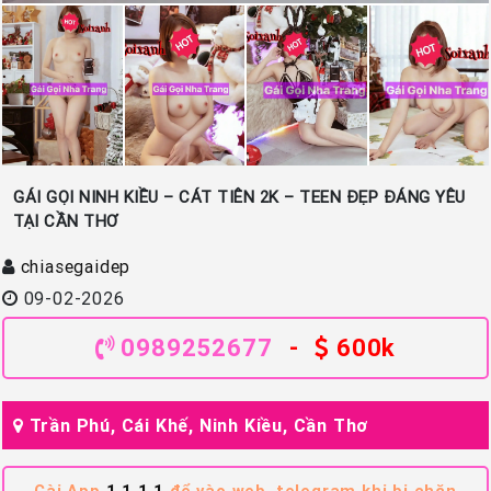
GÁI GỌI NINH KIỀU – CÁT TIÊN 2K – TEEN ĐẸP ĐÁNG YÊU
TẠI CẦN THƠ
chiasegaidep
09-02-2026
0989252677
-
600k
Trần Phú, Cái Khế, Ninh Kiều, Cần Thơ
Cài App
1.1.1.1
để vào web_telegram khi bị chặn