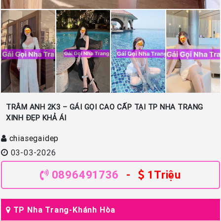
TRÂM ANH 2K3 – GÁI GỌI CAO CẤP TẠI TP NHA TRANG
XINH ĐẸP KHẢ ÁI
chiasegaidep
03-03-2026
0896491736
-
1Triệu
TP Nha Trang-Khánh Hòa