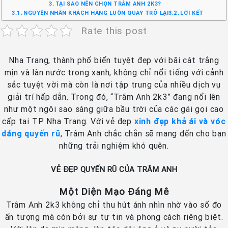
TẠI SAO NÊN CHỌN TRÂM ANH 2K3?
NGUYÊN NHÂN KHÁCH HÀNG LUÔN QUAY TRỞ LẠI
LỜI KẾT
Rate this post
Nha Trang, thành phố biển tuyệt đẹp với bãi cát trắng
mịn và làn nước trong xanh, không chỉ nổi tiếng với cảnh
sắc tuyệt vời mà còn là nơi tập trung của nhiều dịch vụ
giải trí hấp dẫn. Trong đó, “Trâm Anh 2k3” đang nổi lên
như một ngôi sao sáng giữa bầu trời của các gái gọi cao
cấp tại TP Nha Trang. Với vẻ đẹp
xinh đẹp khả ái và vóc
dáng quyến rũ
, Trâm Anh chắc chắn sẽ mang đến cho bạn
những trải nghiệm khó quên.
VẺ ĐẸP QUYẾN RŨ CỦA TRÂM ANH
Một Diện Mạo Đáng Mê
Trâm Anh 2k3 không chỉ thu hút ánh nhìn nhờ vào số đo
ấn tượng mà còn bởi sự tự tin và phong cách riêng biệt.