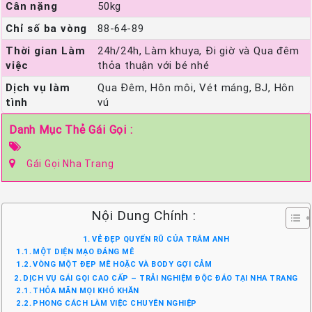
Cân nặng
50kg
Chỉ số ba vòng
88-64-89
Thời gian Làm
24h/24h, Làm khuya, Đi giờ và Qua đêm
việc
thỏa thuận với bé nhé
Dịch vụ làm
Qua Đêm, Hôn môi, Vét máng, BJ, Hôn
tình
vú
Danh Mục Thẻ Gái Gọi :
Gái Gọi Nha Trang
Nội Dung Chính :
VẺ ĐẸP QUYẾN RŨ CỦA TRÂM ANH
MỘT DIỆN MẠO ĐÁNG MÊ
VÒNG MỘT ĐẸP MÊ HOẶC VÀ BODY GỢI CẢM
DỊCH VỤ GÁI GỌI CAO CẤP – TRẢI NGHIỆM ĐỘC ĐÁO TẠI NHA TRANG
THỎA MÃN MỌI KHÓ KHĂN
PHONG CÁCH LÀM VIỆC CHUYÊN NGHIỆP