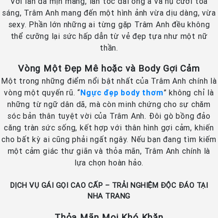
Với làn da mịn màng, làn tóc dài óng ả và nụ cười tỏa
sáng, Trâm Anh mang đến một hình ảnh vừa dịu dàng, vừa
sexy. Phần lớn những ai từng gặp Trâm Anh đều không
thể cưỡng lại sức hấp dẫn từ vẻ đẹp tựa như một nữ
thần.
Vòng Một Đẹp Mê hoặc và Body Gợi Cảm
Một trong những điểm nổi bật nhất của Trâm Anh chính là
vòng một quyến rũ. “
Ngực đẹp body thơm
” không chỉ là
những từ ngữ dân dã, mà còn minh chứng cho sự chăm
sóc bản thân tuyệt vời của Trâm Anh. Đôi gò bồng đảo
căng tràn sức sống, kết hợp với thân hình gợi cảm, khiến
cho bất kỳ ai cũng phải ngất ngây. Nếu bạn đang tìm kiếm
một cảm giác thư giãn và thỏa mãn, Trâm Anh chính là
lựa chọn hoàn hảo.
DỊCH VỤ GÁI GỌI CAO CẤP – TRẢI NGHIỆM ĐỘC ĐÁO TẠI
NHA TRANG
Thỏa Mãn Mọi Khó Khăn