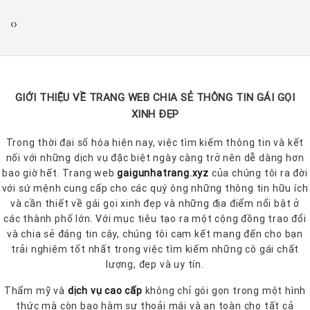
T
‹
›
GIỚI THIỆU VỀ TRANG WEB CHIA SẺ THÔNG TIN GÁI GỌI
XINH ĐẸP
Trong thời đại số hóa hiện nay, việc tìm kiếm thông tin và kết
nối với những dịch vụ đặc biệt ngày càng trở nên dễ dàng hơn
bao giờ hết. Trang web
gaigunhatrang.xyz
của chúng tôi ra đời
với sứ mệnh cung cấp cho các quý ông những thông tin hữu ích
và cần thiết về gái gọi xinh đẹp và những địa điểm nổi bật ở
các thành phố lớn. Với mục tiêu tạo ra một cộng đồng trao đổi
và chia sẻ đáng tin cậy, chúng tôi cam kết mang đến cho bạn
trải nghiệm tốt nhất trong việc tìm kiếm những cô gái chất
lượng, đẹp và uy tín.
Thẩm mỹ và
dịch vụ cao cấp
không chỉ gói gọn trong một hình
thức mà còn bao hàm sự thoải mái và an toàn cho tất cả