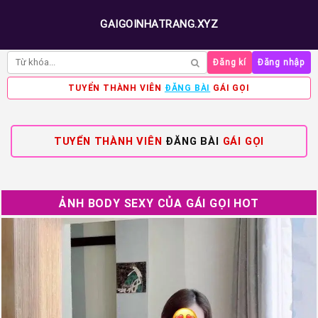
GAIGOINHATRANG.XYZ
Đăng kí
Đăng nhập
TUYỂN THÀNH VIÊN
ĐĂNG BÀI
GÁI GỌI
TUYỂN THÀNH VIÊN
ĐĂNG BÀI
GÁI GỌI
ẢNH BODY SEXY CỦA GÁI GỌI HOT