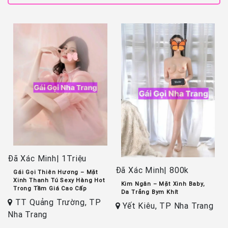
Đã Xác Minh| 1Triệu
Đã Xác Minh| 800k
Gái Gọi Thiên Hương – Mặt
Đ
Xinh Thanh Tú Sexy Hàng Hot
Kim Ngân – Mặt Xinh Baby,
Trong Tầm Giá Cao Cấp
Da Trắng Bym Khít
TT Quảng Trường, TP
k
Yết Kiêu, TP Nha Trang
Nha Trang