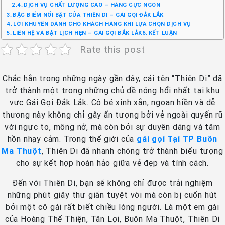
DỊCH VỤ CHẤT LƯỢNG CAO – HÀNG CỰC NGON
ĐẶC ĐIỂM NỔI BẬT CỦA THIÊN DI – GÁI GỌI ĐẮK LẮK
LỜI KHUYÊN DÀNH CHO KHÁCH HÀNG KHI LỰA CHỌN DỊCH VỤ
LIÊN HỆ VÀ ĐẶT LỊCH HẸN – GÁI GỌI ĐẮK LẮK
KẾT LUẬN
Rate this post
Chắc hẳn trong những ngày gần đây, cái tên “Thiên Di” đã
trở thành một trong những chủ đề nóng hổi nhất tại khu
vực Gái Gọi Đắk Lắk. Cô bé xinh xắn, ngoan hiền và dễ
thương này không chỉ gây ấn tượng bởi vẻ ngoài quyến rũ
với ngực to, mông nở, mà còn bởi sự duyên dáng và tâm
hồn nhạy cảm. Trong thế giới của
gái gọi Tại TP Buôn
Ma Thuột
, Thiên Di đã nhanh chóng trở thành biểu tượng
cho sự kết hợp hoàn hảo giữa vẻ đẹp và tính cách.
Đến với Thiên Di, bạn sẽ không chỉ được trải nghiệm
những phút giây thư giãn tuyệt vời mà còn bị cuốn hút
bởi một cô gái rất biết chiều lòng người. Là một em gái
của Hoàng Thế Thiện, Tân Lợi, Buôn Ma Thuột, Thiên Di