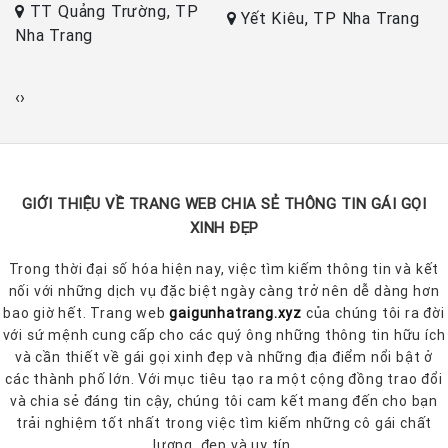
TT Quảng Trường, TP
k
Yết Kiêu, TP Nha Trang
Nha Trang
T
‹
›
GIỚI THIỆU VỀ TRANG WEB CHIA SẺ THÔNG TIN GÁI GỌI
XINH ĐẸP
Trong thời đại số hóa hiện nay, việc tìm kiếm thông tin và kết
nối với những dịch vụ đặc biệt ngày càng trở nên dễ dàng hơn
bao giờ hết. Trang web
gaigunhatrang.xyz
của chúng tôi ra đời
với sứ mệnh cung cấp cho các quý ông những thông tin hữu ích
và cần thiết về gái gọi xinh đẹp và những địa điểm nổi bật ở
các thành phố lớn. Với mục tiêu tạo ra một cộng đồng trao đổi
và chia sẻ đáng tin cậy, chúng tôi cam kết mang đến cho bạn
trải nghiệm tốt nhất trong việc tìm kiếm những cô gái chất
lượng, đẹp và uy tín.