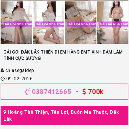
GÁI GỌI ĐẮK LẮK THIÊN DI EM HÀNG BMT XINH DÂM LÀM
TÌNH CỰC SƯỚNG
chiasegaidep
09-02-2026
0387412665
-
700k
Hoàng Thế Thiện, Tân Lợi, Buôn Ma Thuột, Đắk
Lắk