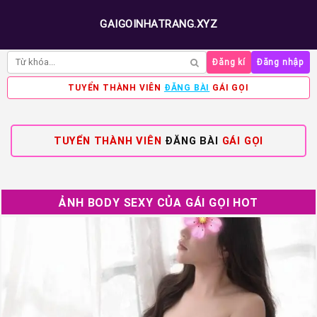
GAIGOINHATRANG.XYZ
Đăng kí
Đăng nhập
TUYỂN THÀNH VIÊN
ĐĂNG BÀI
GÁI GỌI
TUYỂN THÀNH VIÊN
ĐĂNG BÀI
GÁI GỌI
ẢNH BODY SEXY CỦA GÁI GỌI HOT