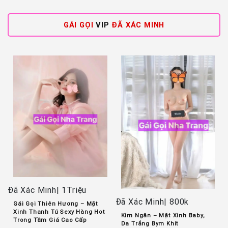
GÁI GỌI
VIP
ĐÃ XÁC MINH
Đã Xác Minh| 1Triệu
Đã Xác Minh| 800k
Gái Gọi Thiên Hương – Mặt
Đ
Xinh Thanh Tú Sexy Hàng Hot
Kim Ngân – Mặt Xinh Baby,
Trong Tầm Giá Cao Cấp
Da Trắng Bym Khít