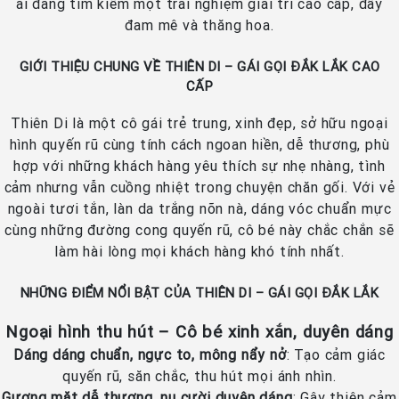
ai đang tìm kiếm một trải nghiệm giải trí cao cấp, đầy
đam mê và thăng hoa.
GIỚI THIỆU CHUNG VỀ THIÊN DI – GÁI GỌI ĐẮK LẮK CAO
CẤP
Thiên Di là một cô gái trẻ trung, xinh đẹp, sở hữu ngoại
hình quyến rũ cùng tính cách ngoan hiền, dễ thương, phù
hợp với những khách hàng yêu thích sự nhẹ nhàng, tình
cảm nhưng vẫn cuồng nhiệt trong chuyện chăn gối. Với vẻ
ngoài tươi tắn, làn da trắng nõn nà, dáng vóc chuẩn mực
cùng những đường cong quyến rũ, cô bé này chắc chắn sẽ
làm hài lòng mọi khách hàng khó tính nhất.
NHỮNG ĐIỂM NỔI BẬT CỦA THIÊN DI – GÁI GỌI ĐẮK LẮK
Ngoại hình thu hút – Cô bé xinh xắn, duyên dáng
Dáng dáng chuẩn, ngực to, mông nẩy nở
: Tạo cảm giác
quyến rũ, săn chắc, thu hút mọi ánh nhìn.
Gương mặt dễ thương, nụ cười duyên dáng
: Gây thiện cảm