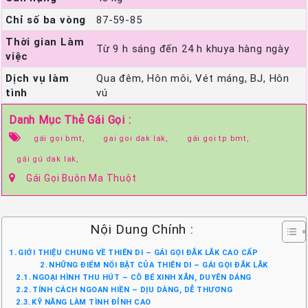
Chỉ số ba vòng
87-59-85
Thời gian Làm
Từ 9 h sáng đến 24 h khuya hàng ngày
việc
Dịch vụ làm
Qua đêm, Hôn môi, Vét máng, BJ, Hôn
tình
vú
Danh Mục Thẻ Gái Gọi :
gái gọi bmt,
gai goi dak lak,
gái gọi tp bmt,
gái gú dak lak,
Gái Gọi Buôn Ma Thuột
Nội Dung Chính :
GIỚI THIỆU CHUNG VỀ THIÊN DI – GÁI GỌI ĐẮK LẮK CAO CẤP
NHỮNG ĐIỂM NỔI BẬT CỦA THIÊN DI – GÁI GỌI ĐẮK LẮK
NGOẠI HÌNH THU HÚT – CÔ BÉ XINH XẮN, DUYÊN DÁNG
TÍNH CÁCH NGOAN HIỀN – DỊU DÀNG, DỄ THƯƠNG
KỸ NĂNG LÀM TÌNH ĐỈNH CAO