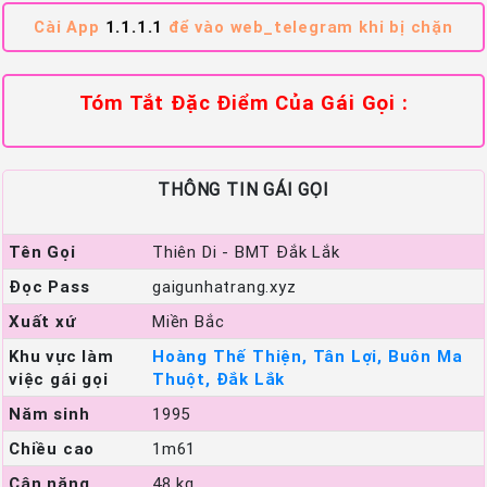
Cài App
1.1.1.1
để vào web_telegram khi bị chặn
Tóm Tắt Đặc Điểm Của Gái Gọi :
THÔNG TIN GÁI GỌI
Tên Gọi
Thiên Di - BMT Đắk Lắk
Đọc Pass
gaigunhatrang.xyz
Xuất xứ
Miền Bắc
Khu vực làm
Hoàng Thế Thiện, Tân Lợi, Buôn Ma
việc gái gọi
Thuột, Đắk Lắk
Năm sinh
1995
Chiều cao
1m61
Cân nặng
48 kg