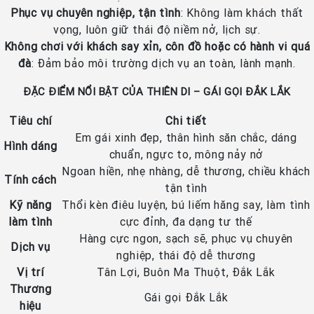
Phục vụ chuyên nghiệp, tận tình
: Không làm khách thất
vọng, luôn giữ thái độ niềm nở, lịch sự.
Không chơi với khách say xỉn, côn đồ hoặc có hành vi quá
đà
: Đảm bảo môi trường dịch vụ an toàn, lành mạnh.
ĐẶC ĐIỂM NỔI BẬT CỦA THIÊN DI – GÁI GỌI ĐẮK LẮK
Tiêu chí
Chi tiết
Em gái xinh đẹp, thân hình săn chắc, dáng
Hình dáng
chuẩn, ngực to, mông nảy nở
Ngoan hiền, nhẹ nhàng, dễ thương, chiều khách
Tính cách
tận tình
Kỹ năng
Thổi kèn điêu luyện, bú liếm hăng say, làm tình
làm tình
cực đỉnh, đa dạng tư thế
Hàng cực ngon, sạch sẽ, phục vụ chuyên
Dịch vụ
nghiệp, thái độ dễ thương
Vị trí
Tân Lợi, Buôn Ma Thuột, Đắk Lắk
Thương
Gái gọi Đắk Lắk
hiệu