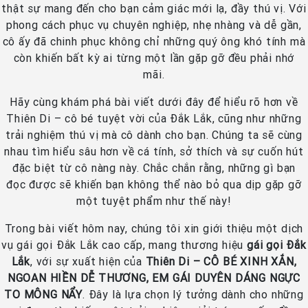
thật sự mang đến cho bạn cảm giác mới lạ, đầy thú vị. Với
phong cách phục vụ chuyên nghiệp, nhẹ nhàng và dễ gần,
cô ấy đã chinh phục không chỉ những quý ông khó tính mà
còn khiến bất kỳ ai từng một lần gặp gỡ đều phải nhớ
mãi.
Hãy cùng khám phá bài viết dưới đây để hiểu rõ hơn về
Thiên Di – cô bé tuyệt vời của Đắk Lắk, cũng như những
trải nghiệm thú vị mà cô dành cho bạn. Chúng ta sẽ cùng
nhau tìm hiểu sâu hơn về cá tính, sở thích và sự cuốn hút
đặc biệt từ cô nàng này. Chắc chắn rằng, những gì bạn
đọc được sẽ khiến bạn không thể nào bỏ qua dịp gặp gỡ
một tuyệt phẩm như thế này!
Trong bài viết hôm nay, chúng tôi xin giới thiệu một dịch
vụ gái gọi Đắk Lắk cao cấp, mang thương hiệu
gái gọi Đắk
Lắk
, với sự xuất hiện của
Thiên Di – CÔ BÉ XINH XẮN,
NGOAN HIỀN DỄ THƯƠNG, EM GÁI DUYÊN DÁNG NGỰC
TO MÔNG NẨY
. Đây là lựa chọn lý tưởng dành cho những