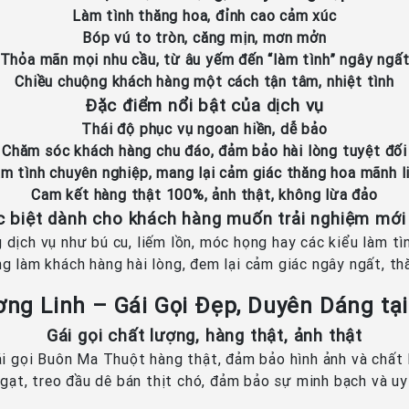
Làm tình thăng hoa, đỉnh cao cảm xúc
Bóp vú to tròn, căng mịn, mơn mởn
Thỏa mãn mọi nhu cầu, từ âu yếm đến “làm tình” ngây ngấ
Chiều chuộng khách hàng một cách tận tâm, nhiệt tình
Đặc điểm nổi bật của dịch vụ
Thái độ phục vụ ngoan hiền, dễ bảo
Chăm sóc khách hàng chu đáo, đảm bảo hài lòng tuyệt đối
m tình chuyên nghiệp, mang lại cảm giác thăng hoa mãnh l
Cam kết hàng thật 100%, ảnh thật, không lừa đảo
 biệt dành cho khách hàng muốn trải nghiệm mớ
 dịch vụ như bú cu, liếm lồn, móc họng hay các kiểu làm t
ng làm khách hàng hài lòng, đem lại cảm giác ngây ngất, th
ơng Linh – Gái Gọi Đẹp, Duyên Dáng tạ
Gái gọi chất lượng, hàng thật, ảnh thật
ái gọi Buôn Ma Thuột hàng thật, đảm bảo hình ảnh và chất
 gạt, treo đầu dê bán thịt chó, đảm bảo sự minh bạch và uy 