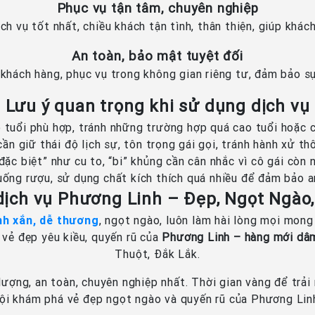
Phục vụ tận tâm, chuyên nghiệp
h vụ tốt nhất, chiều khách tận tình, thân thiện, giúp khách
An toàn, bảo mật tuyệt đối
 khách hàng, phục vụ trong không gian riêng tư, đảm bảo sự
Lưu ý quan trọng khi sử dụng dịch vụ
 tuổi phù hợp, tránh những trường hợp quá cao tuổi hoặc c
ần giữ thái độ lịch sự, tôn trọng gái gọi, tránh hành xử thô
ặc biệt” như cu to, “bi” khủng cần cân nhắc vì cô gái còn 
uống rượu, sử dụng chất kích thích quá nhiều để đảm bảo an
 dịch vụ Phương Linh – Đẹp, Ngọt Ngào
inh xắn, dễ thương
, ngọt ngào, luôn làm hài lòng mọi mong 
 vẻ đẹp yêu kiều, quyến rũ của
Phương Linh – hàng mới dâm 
Thuột, Đắk Lắk.
ượng, an toàn, chuyên nghiệp nhất. Thời gian vàng để trải
ội khám phá vẻ đẹp ngọt ngào và quyến rũ của Phương Lin