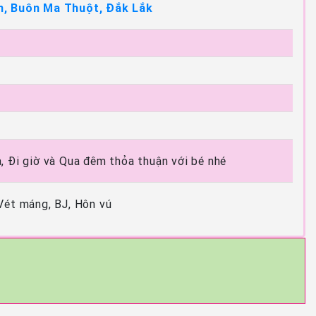
n, Buôn Ma Thuột, Đắk Lắk
, Đi giờ và Qua đêm thỏa thuận với bé nhé
Vét máng, BJ, Hôn vú