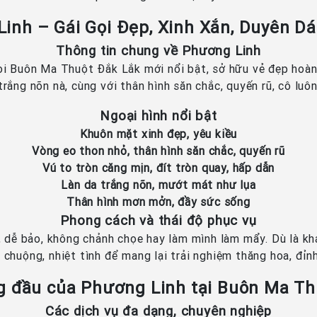
Linh – Gái Gọi Đẹp, Xinh Xắn, Duyên 
Thông tin chung về Phương Linh
i Buôn Ma Thuột Đắk Lắk mới nổi bật, sở hữu vẻ đẹp hoàn 
 trắng nõn nà, cùng với thân hình săn chắc, quyến rũ, cô lu
Ngoại hình nổi bật
Khuôn mặt xinh đẹp, yêu kiều
Vòng eo thon nhỏ, thân hình săn chắc, quyến rũ
Vú to tròn căng mịn, đít tròn quay, hấp dẫn
Làn da trắng nõn, mướt mát như lụa
Thân hình mơn mởn, đầy sức sống
Phong cách và thái độ phục vụ
dễ bảo, không chảnh chọe hay làm mình làm mẩy. Dù là khá
u chuộng, nhiệt tình để mang lại trải nghiệm thăng hoa, đỉn
g đầu của Phương Linh tại Buôn Ma Th
Các dịch vụ đa dạng, chuyên nghiệp