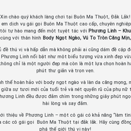
Xin chào quý khách làng chơi tại Buôn Ma Thuột, Đắk Lắk!
nh em dịch vụ gái gọi Buôn Ma Thuột cao cấp, chuyên nghiệ
g tôi tự hào mang đến một tuyệt tác với
Phương Linh – Khu
, cùng với thân hình
Body Ngọt Ngào, Vú To Tròn Căng Mịn
 đề thú vị và hấp dẫn mà không phải ai cũng dám đề cập đ
, Phương Linh nổi bật như một biểu tượng vừa xinh đẹp vừa
y không chỉ là một người đẹp mà còn là một lựa chọn hoàn 
phút thư giãn và trọn vẹn.
h thể hoàn hảo với body ngọt ngào và làn da căng mọng, m
giữa sự tươi mới của tuổi trẻ và nét quyến rũ của phụ nữ
Phương Linh đều được đắm chìm trong những giây phút ngọt
hài lòng và say đắm.
giới thiệu về Phương Linh – một cô gái có khả năng “làm t
a các cô gái gọi Buôn Ma Thuột tại đắk lắk. Hãy cùng đồng
phá thế giới thú vị này!