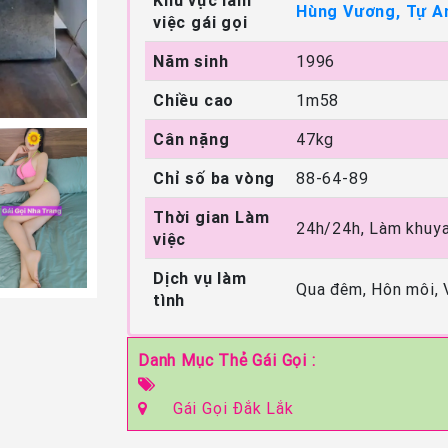
Khu vực làm
Hùng Vương, Tự A
việc gái gọi
Năm sinh
1996
Chiều cao
1m58
Cân nặng
47kg
Chỉ số ba vòng
88-64-89
Thời gian Làm
24h/24h, Làm khuya
việc
Dịch vụ làm
Qua đêm, Hôn môi, 
tình
Danh Mục Thẻ Gái Gọi :
Gái Gọi Đắk Lắk