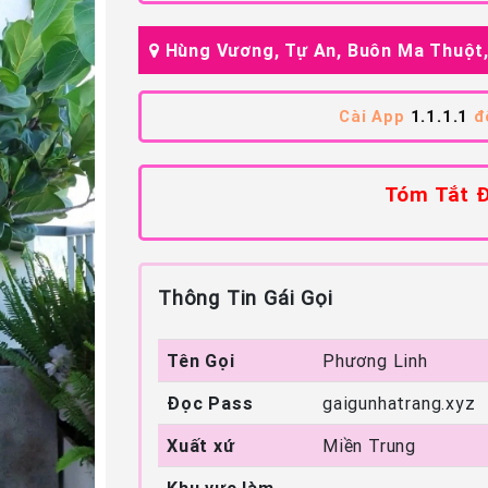
Hùng Vương, Tự An, Buôn Ma Thuột
Cài App
1.1.1.1
để
Tóm Tắt Đ
Thông Tin Gái Gọi
Tên Gọi
Phương Linh
Đọc Pass
gaigunhatrang.xyz
Xuất xứ
Miền Trung