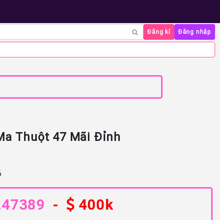
Đăng kí
Đăng nhập
Ma Thuột 47 Mãi Đỉnh
6
247389
-
400k