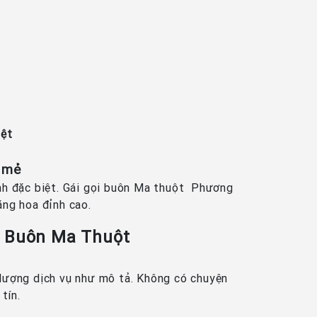
t
iệt
i mẻ
ình đặc biệt. Gái gọi buôn Ma thuột Phương
ăng hoa đỉnh cao.
i Buôn Ma Thuột
 lượng dịch vụ như mô tả. Không có chuyện
tín.